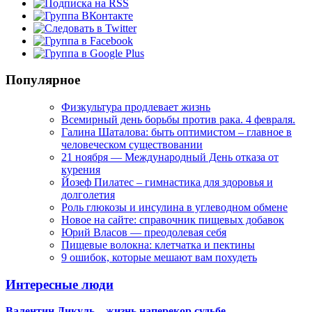
Популярное
Физкультура продлевает жизнь
Всемирный день борьбы против рака. 4 февраля.
Галина Шаталова: быть оптимистом – главное в
человеческом существовании
21 ноября — Международный День отказа от
курения
Йозеф Пилатес – гимнастика для здоровья и
долголетия
Роль глюкозы и инсулина в углеводном обмене
Новое на сайте: справочник пищевых добавок
Юрий Власов — преодолевая себя
Пищевые волокна: клетчатка и пектины
9 ошибок, которые мешают вам похудеть
Интересные люди
Валентин Дикуль – жизнь наперекор судьбе