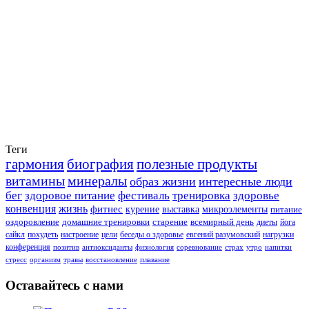
Теги
гармония
биография
полезные продукты
витамины
минералы
образ жизни
интересные люди
бег
здоровое питание
фестиваль
тренировка
здоровье
конвенция
жизнь
фитнес
курение
выставка
микроэлементы
питание
оздоровление
домашние тренировки
старение
всемирный день
диеты
йога
сайкл
похудеть
настроение
цели
беседы о здоровье
евгений разумовский
нагрузки
конференция
позитив
антиоксиданты
физиология
соревнование
страх
утро
напитки
стресс
организм
травы
восстановление
плавание
Оставайтесь с нами