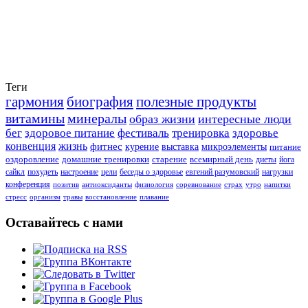
Теги
гармония
биография
полезные продукты
витамины
минералы
образ жизни
интересные люди
бег
здоровое питание
фестиваль
тренировка
здоровье
конвенция
жизнь
фитнес
курение
выставка
микроэлементы
питание
оздоровление
домашние тренировки
старение
всемирный день
диеты
йога
сайкл
похудеть
настроение
цели
беседы о здоровье
евгений разумовский
нагрузки
конференция
позитив
антиоксиданты
физиология
соревнование
страх
утро
напитки
стресс
организм
травы
восстановление
плавание
Оставайтесь с нами