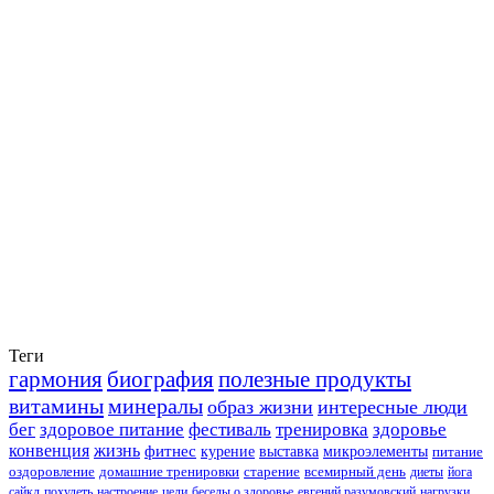
Теги
гармония
биография
полезные продукты
витамины
минералы
образ жизни
интересные люди
бег
здоровое питание
фестиваль
тренировка
здоровье
конвенция
жизнь
фитнес
курение
выставка
микроэлементы
питание
оздоровление
домашние тренировки
старение
всемирный день
диеты
йога
сайкл
похудеть
настроение
цели
беседы о здоровье
евгений разумовский
нагрузки