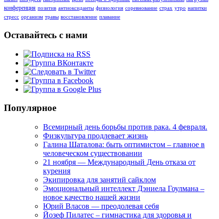
конференция
позитив
антиоксиданты
физиология
соревнование
страх
утро
напитки
стресс
организм
травы
восстановление
плавание
Оставайтесь с нами
Популярное
Всемирный день борьбы против рака. 4 февраля.
Физкультура продлевает жизнь
Галина Шаталова: быть оптимистом – главное в
человеческом существовании
21 ноября — Международный День отказа от
курения
Экипировка для занятий сайклом
Эмоциональный интеллект Дэниела Гоулмана –
новое качество нашей жизни
Юрий Власов — преодолевая себя
Йозеф Пилатес – гимнастика для здоровья и