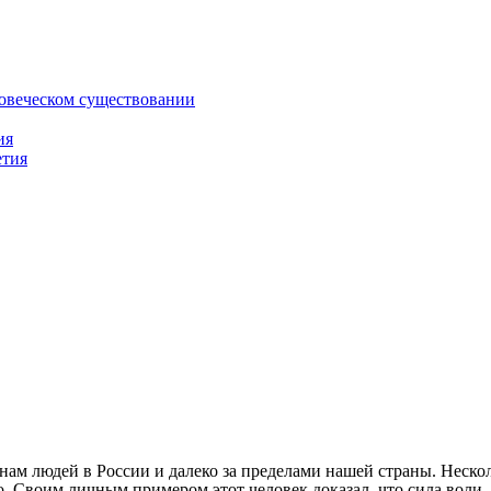
ловеческом существовании
ия
етия
м людей в России и далеко за пределами нашей страны. Нескол
о. Своим личным примером этот человек доказал, что сила воли