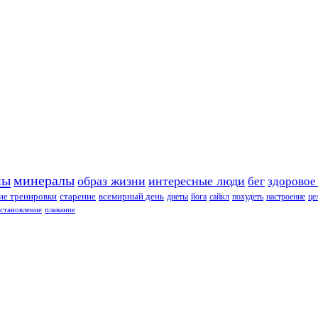
ны
минералы
образ жизни
интересные люди
бег
здоровое
е тренировки
старение
всемирный день
диеты
йога
сайкл
похудеть
настроение
це
сстановление
плавание