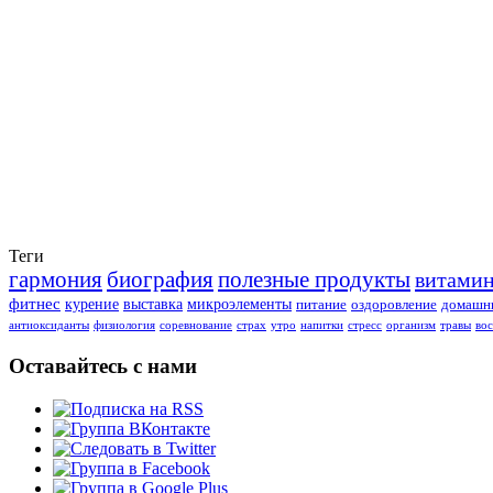
Теги
гармония
биография
полезные продукты
витами
фитнес
курение
выставка
микроэлементы
питание
оздоровление
домашни
антиоксиданты
физиология
соревнование
страх
утро
напитки
стресс
организм
травы
во
Оставайтесь с нами