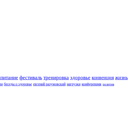
 питание
фестиваль
тренировка
здоровье
конвенция
жизнь
ли
беседы о здоровье
евгений разумовский
нагрузки
конференция
позитив