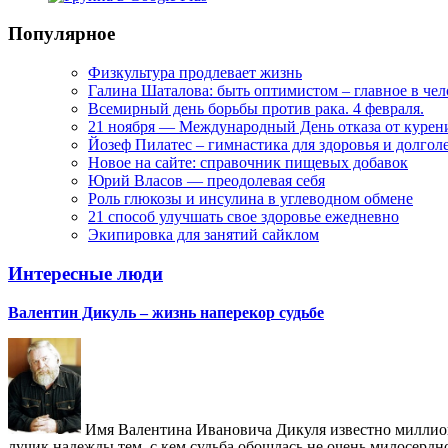
Популярное
Физкультура продлевает жизнь
Галина Шаталова: быть оптимистом – главное в че
Всемирный день борьбы против рака. 4 февраля.
21 ноября — Международный День отказа от курен
Йозеф Пилатес – гимнастика для здоровья и долгол
Новое на сайте: справочник пищевых добавок
Юрий Власов — преодолевая себя
Роль глюкозы и инсулина в углеводном обмене
21 способ улучшать свое здоровье ежедневно
Экипировка для занятий сайклом
Интересные люди
Валентин Дикуль – жизнь наперекор судьбе
Имя Валентина Ивановича Дикуля известно миллиона
лучик надежды тем, с кем судьба обошлась не очень милосердн