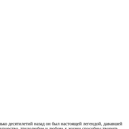
ько десятилетий назад он был настоящей легендой, дававшей
, упорство, трудолюбие и любовь к жизни способны творить