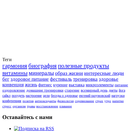
Теги
гармония
биография
полезные продукты
витамины
минералы
образ жизни
интересные люди
бег
здоровое питание
фестиваль
тренировка
здоровье
конвенция
жизнь
фитнес
курение
выставка
микроэлементы
питание
оздоровление
домашние тренировки
старение
всемирный день
диеты
йога
сайкл
похудеть
настроение
цели
беседы о здоровье
евгений разумовский
нагрузки
конференция
позитив
антиоксиданты
физиология
соревнование
страх
утро
напитки
стресс
организм
травы
восстановление
плавание
Оставайтесь с нами