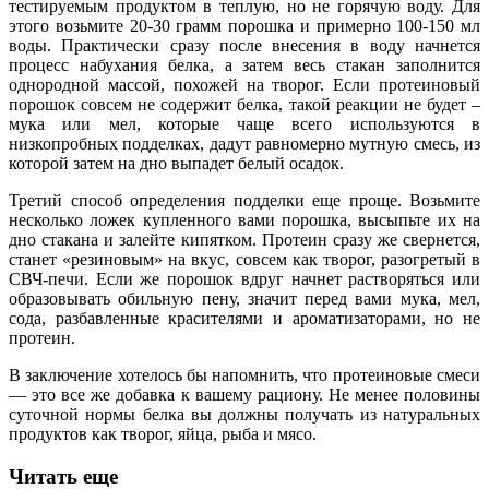
тестируемым продуктом в теплую, но не горячую воду. Для
этого возьмите 20-30 грамм порошка и примерно 100-150 мл
воды. Практически сразу после внесения в воду начнется
процесс набухания белка, а затем весь стакан заполнится
однородной массой, похожей на творог. Если протеиновый
порошок совсем не содержит белка, такой реакции не будет –
мука или мел, которые чаще всего используются в
низкопробных подделках, дадут равномерно мутную смесь, из
которой затем на дно выпадет белый осадок.
Третий способ определения подделки еще проще. Возьмите
несколько ложек купленного вами порошка, высыпьте их на
дно стакана и залейте кипятком. Протеин сразу же свернется,
станет «резиновым» на вкус, совсем как творог, разогретый в
СВЧ-печи. Если же порошок вдруг начнет растворяться или
образовывать обильную пену, значит перед вами мука, мел,
сода, разбавленные красителями и ароматизаторами, но не
протеин.
В заключение хотелось бы напомнить, что протеиновые смеси
— это все же добавка к вашему рациону. Не менее половины
суточной нормы белка вы должны получать из натуральных
продуктов как творог, яйца, рыба и мясо.
Читать еще