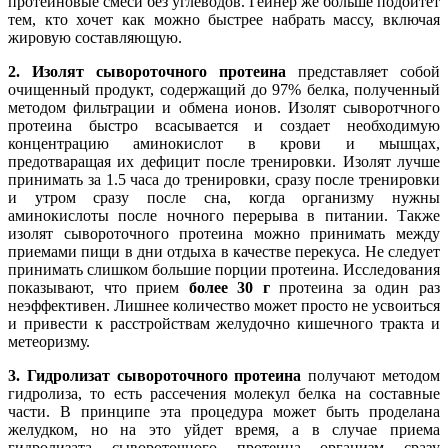
протеиновые смеси без углеводов. Гейнер же больше подойтет
тем, кто хочет как можно быстрее набрать массу, включая
жировую составляющую.
2. Изолят сывороточного протеина
представляет собой
очищенный продукт, содержащий до 97% белка, полученный
методом фильтрации и обмена ионов. Изолят сыворотчного
протеина быстро всасывается и создает необходимую
концентрацию аминокислот в крови и мышцах,
предотваращая их дефицит после тренировки. Изолят лучше
принимать за 1.5 часа до тренировки, сразу после тренировки
и утром сразу после сна, когда организму нужны
аминокислоты после ночного перерыва в питании. Также
изолят сывороточного протеина можно принимать между
приемами пищи в дни отдыха в качестве перекуса. Не следует
принимать слишком большие порции протеина. Исследования
показывают, что прием
более 30 г
протеина за один раз
неэффективен. Лишнее количество может просто не усвоиться
и привести к расстройствам желудочно кишечного тракта и
метеоризму.
3. Гидролизат сывороточного протеина
получают методом
гидролиза, то есть рассечения молекул белка на составные
части. В принципе эта процедура может быть проделана
желудком, но на это уйдет время, а в случае приема
гидролизата сывороточного протеина организм сразу