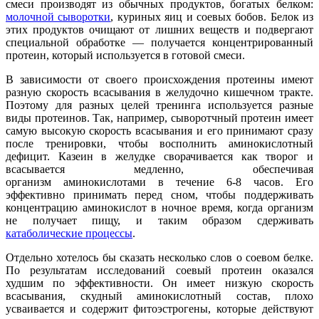
смеси производят из обычных продуктов, богатых белком:
молочной сыворотки
, куриных яиц и соевых бобов. Белок из
этих продуктов очищают от лишних веществ и подвергают
специальной обработке — получается концентрированный
протеин, который используется в готовой смеси.
В зависимости от своего происхождения протеины имеют
разную скорость всасывания в желудочно кишечном тракте.
Поэтому для разных целей тренинга используется разные
виды протеинов. Так, например, сыворотчный протеин имеет
самую высокую скорость всасывания и его принимают сразу
после тренировки, чтобы восполнить аминокислотный
дефицит. Казеин в желудке сворачивается как творог и
всасывается медленно, обеспечивая
организм аминокислотами в течение 6-8 часов. Его
эффективно принимать перед сном, чтобы поддерживать
концентрацию аминокислот в ночное время, когда организм
не получает пищу, и таким образом сдерживать
катаболические процессы
.
Отдельно хотелось бы сказать несколько слов о соевом белке.
По результатам исследований соевый протеин оказался
худшим по эффективности. Он имеет низкую скорость
всасывания, скудный аминокислотный состав, плохо
усваивается и содержит фитоэстрогены, которые действуют