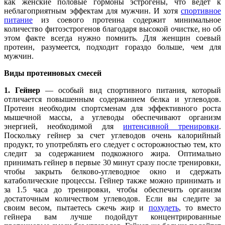
как женские половые гормоны эстрогены, что ведет к
неблагоприятным эффектам для мужчин. И хотя
спортивное
питание
из соевого протеина содержит минимальное
количество фитоэстрогенов благодаря высокой очистке, но об
этом факте всегда нужно помнить. Для женщин соевый
протеин, разумеется, подходит гораздо больше, чем для
мужчин.
Виды протеиновых смесей
1. Гейнер
— особый вид спортивного питания, который
отличается повышенным содержанием белка и углеводов.
Протеин необходим спортсменам для эффективного роста
мышечной массы, а углеводы обеспечивают организм
энергией, необходимой для
интенсивной тренировки
.
Поскольку гейнер за счет углеводов очень калорийный
продукт, то употреблять его следует с осторожностью тем, кто
следит за содержанием подкожного жира. Оптимально
принимать гейнер в первые 30 минут сразу после тренировки,
чтобы закрыть белково-углеводное окно и сдержать
катаболические процессы. Гейнер также можно принимать и
за 1.5 часа до тренировки, чтобы обеспечить организм
достаточным количеством углеводов. Если вы следите за
своим весом, пытаетесь сжечь жир и
похудеть
, то вместо
гейнера вам лучше подойдут концентрированные