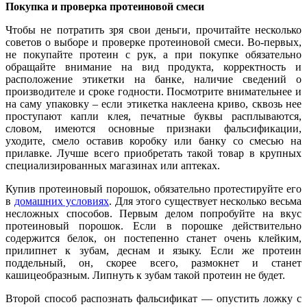
Покупка и проверка протеиновой смеси
Чтобы не потратить зря свои деньги, прочитайте несколько
советов о выборе и проверке протеиновой смеси. Во-первых,
не покупайте протеин с рук, а при покупке обязательно
обращайте внимание на вид продукта, корректность и
расположение этикетки на банке, наличие сведений о
производителе и сроке годности. Посмотрите внимательнее и
на саму упаковку – если этикетка наклеена криво, сквозь нее
проступают капли клея, печатные буквы расплываются,
словом, имеются основные признаки фальсификации,
уходите, смело оставив коробку или банку со смесью на
прилавке. Лучше всего приобретать такой товар в крупных
специализированных магазинах или аптеках.
Купив протеиновый порошок, обязательно протестируйте его
в
домашних условиях
. Для этого существует несколько весьма
несложных способов. Первым делом попробуйте на вкус
протеиновый порошок. Если в порошке действительно
содержится белок, он постепенно станет очень клейким,
прилипнет к зубам, деснам и языку. Если же протеин
поддельный, он, скорее всего, размокнет и станет
кашицеобразным. Липнуть к зубам такой протеин не будет.
Второй способ распознать фальсификат — опустить ложку с