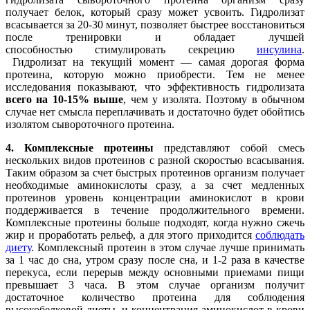
получает белок, который сразу может усвоить. Гидролизат
всасывается за 20-30 минут, позволяет быстрее восстановиться
после тренировки и обладает лучшей
способностью стимулировать секрецию
инсулина
.
Гидролизат на текущий момент — самая дорогая форма
протеина, которую можно приобрести. Тем не менее
исследования показывают, что эффективность гидролизата
всего на 10-15% выше
, чем у изолята. Поэтому в обычном
случае нет смысла переплачивать и достаточно будет обойтись
изолятом сывороточного протеина.
4. Комплексные протеины
представляют собой смесь
нескольких видов протеинов с разной скоростью всасывания.
Таким образом за счет быстрых протеинов организм получает
необходимые аминокислоты сразу, а за счет медленных
протеинов уровень концентрации аминокислот в крови
поддерживается в течение продолжительного времени.
Комплексные протеины больше подходят, когда нужно сжечь
жир и проработать рельеф, а для этого приходится
соблюдать
диету
. Комплексный протеин в этом случае лучше принимать
за 1 час до сна, утром сразу после сна, и 1-2 раза в качестве
перекуса, если перерыв между основными приемами пищи
превышает 3 часа. В этом случае организм получит
достаточное количество протеина для соблюдения
высокобелковой диеты, и концентрация аминокислот в крови