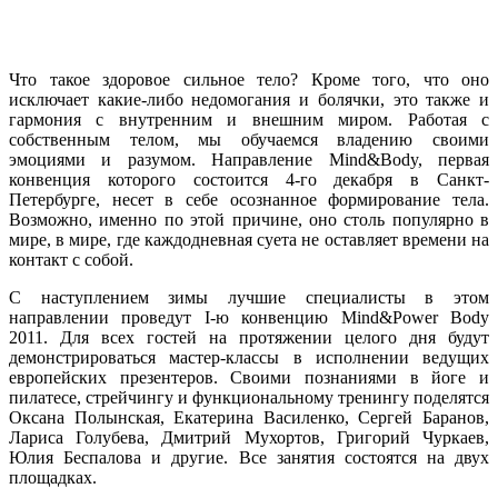
Что такое здоровое сильное тело? Кроме того, что оно
исключает какие-либо недомогания и болячки, это также и
гармония с внутренним и внешним миром. Работая с
собственным телом, мы обучаемся владению своими
эмоциями и разумом. Направление Mind&Body, первая
конвенция которого состоится 4-го декабря в Санкт-
Петербурге, несет в себе осознанное формирование тела.
Возможно, именно по этой причине, оно столь популярно в
мире, в мире, где каждодневная суета не оставляет времени на
контакт с собой.
С наступлением зимы лучшие специалисты в этом
направлении проведут I-ю конвенцию Mind&Power Body
2011. Для всех гостей на протяжении целого дня будут
демонстрироваться мастер-классы в исполнении ведущих
европейских презентеров. Своими познаниями в йоге и
пилатесе, стрейчингу и функциональному тренингу поделятся
Оксана Полынская, Екатерина Василенко, Сергей Баранов,
Лариса Голубева, Дмитрий Мухортов, Григорий Чуркаев,
Юлия Беспалова и другие. Все занятия состоятся на двух
площадках.