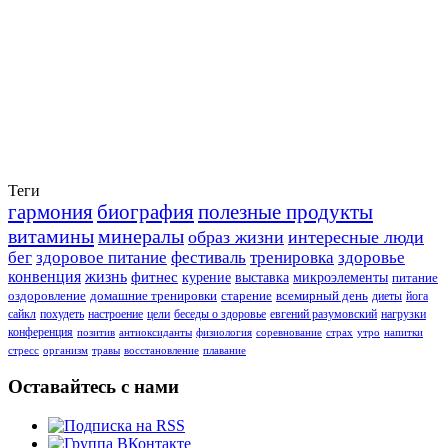
Теги
гармония
биография
полезные продукты
витамины
минералы
образ жизни
интересные люди
бег
здоровое питание
фестиваль
тренировка
здоровье
конвенция
жизнь
фитнес
курение
выставка
микроэлементы
питание
оздоровление
домашние тренировки
старение
всемирный день
диеты
йога
сайкл
похудеть
настроение
цели
беседы о здоровье
евгений разумовский
нагрузки
конференция
позитив
антиоксиданты
физиология
соревнование
страх
утро
напитки
стресс
организм
травы
восстановление
плавание
Оставайтесь с нами