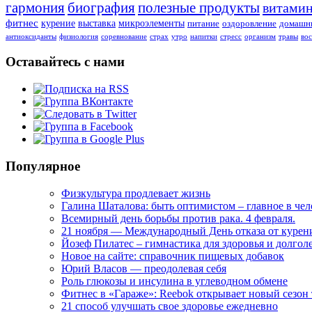
гармония
биография
полезные продукты
витами
фитнес
курение
выставка
микроэлементы
питание
оздоровление
домашни
антиоксиданты
физиология
соревнование
страх
утро
напитки
стресс
организм
травы
во
Оставайтесь с нами
Популярное
Физкультура продлевает жизнь
Галина Шаталова: быть оптимистом – главное в че
Всемирный день борьбы против рака. 4 февраля.
21 ноября — Международный День отказа от курен
Йозеф Пилатес – гимнастика для здоровья и долгол
Новое на сайте: справочник пищевых добавок
Юрий Власов — преодолевая себя
Роль глюкозы и инсулина в углеводном обмене
Фитнес в «Гараже»: Reebok открывает новый сезон
21 способ улучшать свое здоровье ежедневно