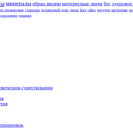
ны
минералы
образ жизни
интересные люди
бег
здоровое
е тренировки
старение
всемирный день
диеты
йога
сайкл
похудеть
настроение
це
сстановление
плавание
ловеческом существовании
ия
етия
 тренировок