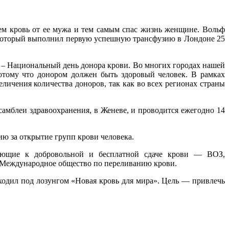
ем кровь от ее мужа и тем самым спас жизнь женщине. Вольф
 который выполнил первую успешную трансфузию в Лондоне 25
 – Национальный день донора крови. Во многих городах нашей
отому что донором должен быть здоровый человек. В рамках
личения количества доноров, так как во всех регионах страны
самблеи здравоохранения, в Женеве, и проводится ежегодно 14
ию за открытие групп крови человека.
ающие к добровольной и бесплатной сдаче крови — ВОЗ,
 Международное общество по переливанию крови.
ходил под лозунгом «Новая кровь для мира». Цель — привлечь