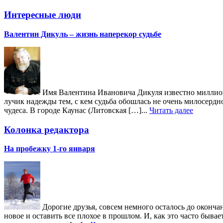
Интересные люди
Валентин Дикуль – жизнь наперекор судьбе
Имя Валентина Ивановича Дикуля известно миллиона
лучик надежды тем, с кем судьба обошлась не очень милосердн
чудеса. В городе Каунас (Литовская […]...
Читать далее
Колонка редактора
На пробежку 1-го января
Дорогие друзья, совсем немного осталось до окончан
новое и оставить все плохое в прошлом. И, как это часто быв