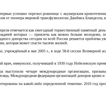
впервые успешно перелил роженице с акушерским кровотечени
ую им от пионера мировой трансфузиологии Джеймса Бланделла,
апреля отмечается как ежегодный торжественный памятный день
 задачей которых — привлечь как можно больше молодежи, п
дного донорства сегодня по всей России решается проблема уве
и, которая может спасти тысячи жизней.
и, учреждённый в мае 2005 г., в ходе 58-й сессии Всемирной ас
кий врач, иммунолог, получивший в 1930 году Нобелевскую прем
ра выступили четыре международные организации, призыв
есяца, Международная федерация организаций доноров крови и
тированы на какой-либо определенной тематике. 2010 год про