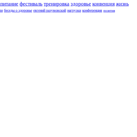
 питание
фестиваль
тренировка
здоровье
конвенция
жизнь
ли
беседы о здоровье
евгений разумовский
нагрузки
конференция
позитив