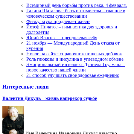
Всемирный день борьбы против рака. 4 февраля.
Галина Шаталова: быть оптимистом – главное в
человеческом существовании
Физкультура продлевает жизнь
Йозеф Пилатес – гимнастика для здоровья и
долголетия
Юрий Власов — преодолевая себя
21 ноября — Международный День отказа от
курения
Новое на сайте: справочник пищевых добавок
Роль глюкозы и инсулина в углеводном обмене
Эмоциональный интеллект Дэниела Гоулмана –
новое качество нашей жизни
21 способ улучшать свое здоровье ежедневно
Интересные люди
Валентин Дикуль – жизнь наперекор судьбе
Имя Валентина Ивановича Дикуля известно