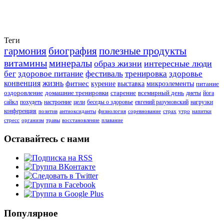
Теги
гармония
биография
полезные продукты
витамины
минералы
образ жизни
интересные люди
бег
здоровое питание
фестиваль
тренировка
здоровье
конвенция
жизнь
фитнес
курение
выставка
микроэлементы
питание
оздоровление
домашние тренировки
старение
всемирный день
диеты
йога
сайкл
похудеть
настроение
цели
беседы о здоровье
евгений разумовский
нагрузки
конференция
позитив
антиоксиданты
физиология
соревнование
страх
утро
напитки
стресс
организм
травы
восстановление
плавание
Оставайтесь с нами
Популярное