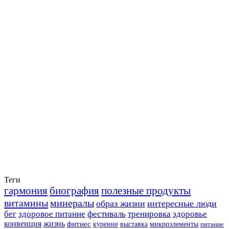
Теги
гармония
биография
полезные продукты
витамины
минералы
образ жизни
интересные люди
бег
здоровое питание
фестиваль
тренировка
здоровье
конвенция
жизнь
фитнес
курение
выставка
микроэлементы
питание