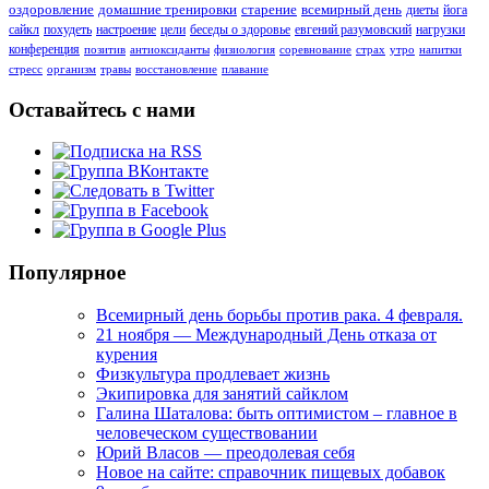
оздоровление
домашние тренировки
старение
всемирный день
диеты
йога
сайкл
похудеть
настроение
цели
беседы о здоровье
евгений разумовский
нагрузки
конференция
позитив
антиоксиданты
физиология
соревнование
страх
утро
напитки
стресс
организм
травы
восстановление
плавание
Оставайтесь с нами
Популярное
Всемирный день борьбы против рака. 4 февраля.
21 ноября — Международный День отказа от
курения
Физкультура продлевает жизнь
Экипировка для занятий сайклом
Галина Шаталова: быть оптимистом – главное в
человеческом существовании
Юрий Власов — преодолевая себя
Новое на сайте: справочник пищевых добавок