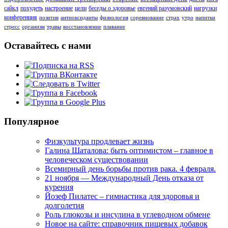
сайкл
похудеть
настроение
цели
беседы о здоровье
евгений разумовский
нагрузки
конференция
позитив
антиоксиданты
физиология
соревнование
страх
утро
напитки
стресс
организм
травы
восстановление
плавание
Оставайтесь с нами
Популярное
Физкультура продлевает жизнь
Галина Шаталова: быть оптимистом – главное в
человеческом существовании
Всемирный день борьбы против рака. 4 февраля.
21 ноября — Международный День отказа от
курения
Йозеф Пилатес – гимнастика для здоровья и
долголетия
Роль глюкозы и инсулина в углеводном обмене
Новое на сайте: справочник пищевых добавок