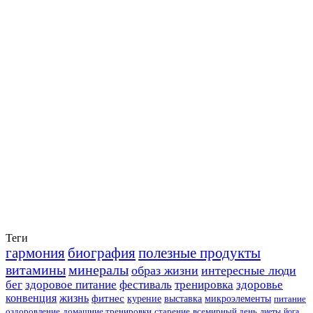
Теги
гармония
биография
полезные продукты
витамины
минералы
образ жизни
интересные люди
бег
здоровое питание
фестиваль
тренировка
здоровье
конвенция
жизнь
фитнес
курение
выставка
микроэлементы
питание
оздоровление
домашние тренировки
старение
всемирный день
диеты
йога