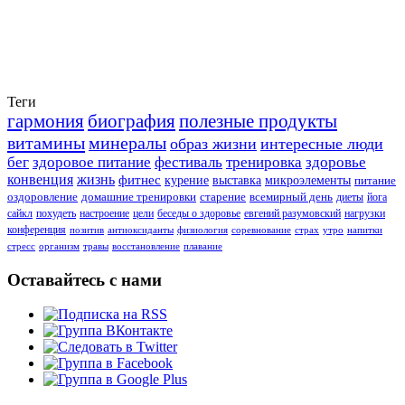
Теги
гармония
биография
полезные продукты
витамины
минералы
образ жизни
интересные люди
бег
здоровое питание
фестиваль
тренировка
здоровье
конвенция
жизнь
фитнес
курение
выставка
микроэлементы
питание
оздоровление
домашние тренировки
старение
всемирный день
диеты
йога
сайкл
похудеть
настроение
цели
беседы о здоровье
евгений разумовский
нагрузки
конференция
позитив
антиоксиданты
физиология
соревнование
страх
утро
напитки
стресс
организм
травы
восстановление
плавание
Оставайтесь с нами