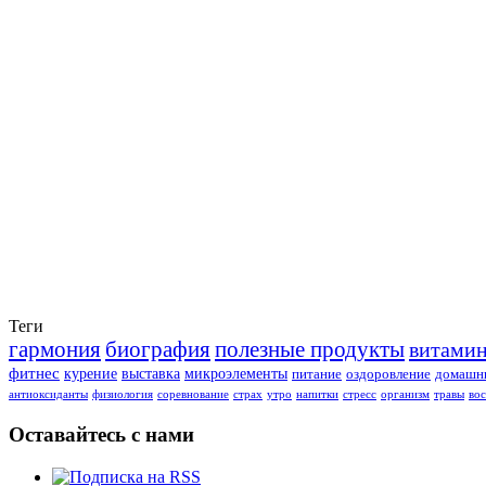
Теги
гармония
биография
полезные продукты
витами
фитнес
курение
выставка
микроэлементы
питание
оздоровление
домашни
антиоксиданты
физиология
соревнование
страх
утро
напитки
стресс
организм
травы
во
Оставайтесь с нами