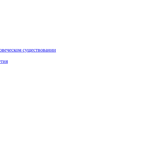
ловеческом существовании
етия