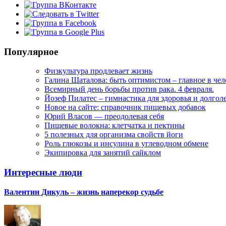
Популярное
Физкультура продлевает жизнь
Галина Шаталова: быть оптимистом – главное в че
Всемирный день борьбы против рака. 4 февраля.
Йозеф Пилатес – гимнастика для здоровья и долгол
Новое на сайте: справочник пищевых добавок
Юрий Власов — преодолевая себя
Пищевые волокна: клетчатка и пектины
5 полезных для организма свойств йоги
Роль глюкозы и инсулина в углеводном обмене
Экипировка для занятий сайклом
Интересные люди
Валентин Дикуль – жизнь наперекор судьбе