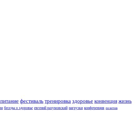
 питание
фестиваль
тренировка
здоровье
конвенция
жизнь
ли
беседы о здоровье
евгений разумовский
нагрузки
конференция
позитив