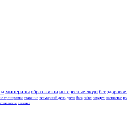
ны
минералы
образ жизни
интересные люди
бег
здоровое
е тренировки
старение
всемирный день
диеты
йога
сайкл
похудеть
настроение
це
сстановление
плавание