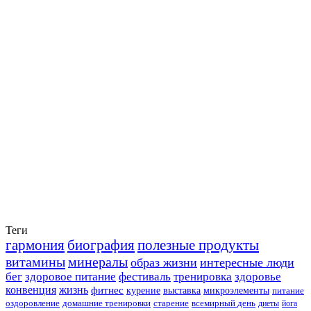
Теги
гармония
биография
полезные продукты
витамины
минералы
образ жизни
интересные люди
бег
здоровое питание
фестиваль
тренировка
здоровье
конвенция
жизнь
фитнес
курение
выставка
микроэлементы
питание
оздоровление
домашние тренировки
старение
всемирный день
диеты
йога