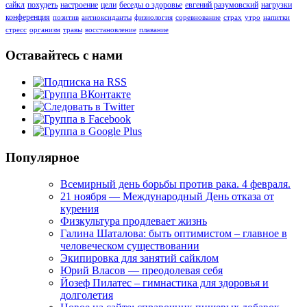
сайкл
похудеть
настроение
цели
беседы о здоровье
евгений разумовский
нагрузки
конференция
позитив
антиоксиданты
физиология
соревнование
страх
утро
напитки
стресс
организм
травы
восстановление
плавание
Оставайтесь с нами
Популярное
Всемирный день борьбы против рака. 4 февраля.
21 ноября — Международный День отказа от
курения
Физкультура продлевает жизнь
Галина Шаталова: быть оптимистом – главное в
человеческом существовании
Экипировка для занятий сайклом
Юрий Власов — преодолевая себя
Йозеф Пилатес – гимнастика для здоровья и
долголетия