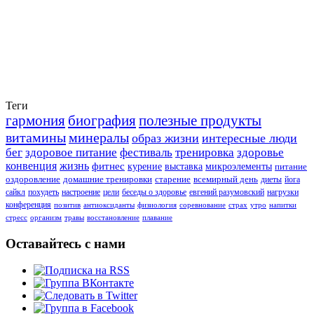
Теги
гармония
биография
полезные продукты
витамины
минералы
образ жизни
интересные люди
бег
здоровое питание
фестиваль
тренировка
здоровье
конвенция
жизнь
фитнес
курение
выставка
микроэлементы
питание
оздоровление
домашние тренировки
старение
всемирный день
диеты
йога
сайкл
похудеть
настроение
цели
беседы о здоровье
евгений разумовский
нагрузки
конференция
позитив
антиоксиданты
физиология
соревнование
страх
утро
напитки
стресс
организм
травы
восстановление
плавание
Оставайтесь с нами