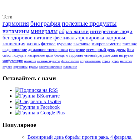
Теги
гармония
биография
полезные продукты
витамины
минералы
образ жизни
интересные люди
бег
здоровое питание
фестиваль
тренировка
здоровье
конвенция
жизнь
фитнес
курение
выставка
микроэлементы
питание
оздоровление
домашние тренировки
старение
всемирный день
диеты
йога
сайкл
похудеть
настроение
цели
беседы о здоровье
евгений разумовский
нагрузки
конференция
позитив
антиоксиданты
физиология
соревнование
страх
утро
напитки
стресс
организм
травы
восстановление
плавание
Оставайтесь с нами
Популярное
Всемирный день борьбы против рака. 4 февраля.