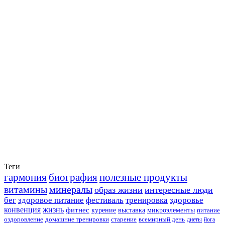
Теги
гармония
биография
полезные продукты
витамины
минералы
образ жизни
интересные люди
бег
здоровое питание
фестиваль
тренировка
здоровье
конвенция
жизнь
фитнес
курение
выставка
микроэлементы
питание
оздоровление
домашние тренировки
старение
всемирный день
диеты
йога