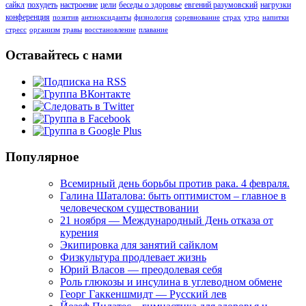
сайкл
похудеть
настроение
цели
беседы о здоровье
евгений разумовский
нагрузки
конференция
позитив
антиоксиданты
физиология
соревнование
страх
утро
напитки
стресс
организм
травы
восстановление
плавание
Оставайтесь с нами
Популярное
Всемирный день борьбы против рака. 4 февраля.
Галина Шаталова: быть оптимистом – главное в
человеческом существовании
21 ноября — Международный День отказа от
курения
Экипировка для занятий сайклом
Физкультура продлевает жизнь
Юрий Власов — преодолевая себя
Роль глюкозы и инсулина в углеводном обмене
Георг Гаккеншмидт — Русский лев