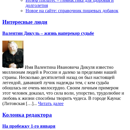
Йозеф Пилатес – гимнастика для здоровья и
долголетия
Новое на сайте: справочник пищевых добавок
Интересные люди
Валентин Дикуль – жизнь наперекор судьбе
Имя Валентина Ивановича Дикуля известно
миллионам людей в России и далеко за пределами нашей
страны. Несколько десятилетий назад он был настоящей
легендой, дававшей лучик надежды тем, с кем судьба
обошлась не очень милосердно. Своим личным примером
этот человек доказал, что сила воли, упорство, трудолюбие и
любовь к жизни способны творить чудеса. В городе Каунас
(Литовская […]...
Читать далее
Колонка редактора
На пробежку 1-го января