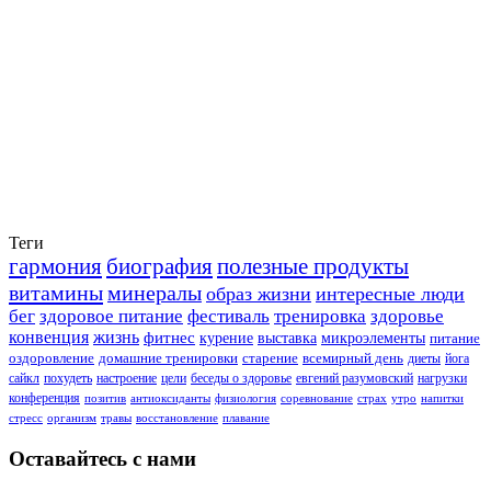
Теги
гармония
биография
полезные продукты
витамины
минералы
образ жизни
интересные люди
бег
здоровое питание
фестиваль
тренировка
здоровье
конвенция
жизнь
фитнес
курение
выставка
микроэлементы
питание
оздоровление
домашние тренировки
старение
всемирный день
диеты
йога
сайкл
похудеть
настроение
цели
беседы о здоровье
евгений разумовский
нагрузки
конференция
позитив
антиоксиданты
физиология
соревнование
страх
утро
напитки
стресс
организм
травы
восстановление
плавание
Оставайтесь с нами