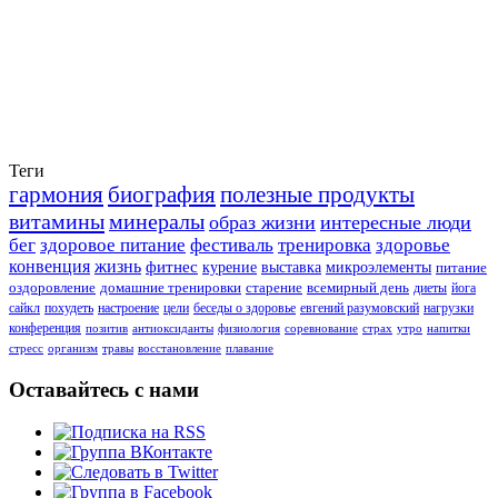
Теги
гармония
биография
полезные продукты
витамины
минералы
образ жизни
интересные люди
бег
здоровое питание
фестиваль
тренировка
здоровье
конвенция
жизнь
фитнес
курение
выставка
микроэлементы
питание
оздоровление
домашние тренировки
старение
всемирный день
диеты
йога
сайкл
похудеть
настроение
цели
беседы о здоровье
евгений разумовский
нагрузки
конференция
позитив
антиоксиданты
физиология
соревнование
страх
утро
напитки
стресс
организм
травы
восстановление
плавание
Оставайтесь с нами