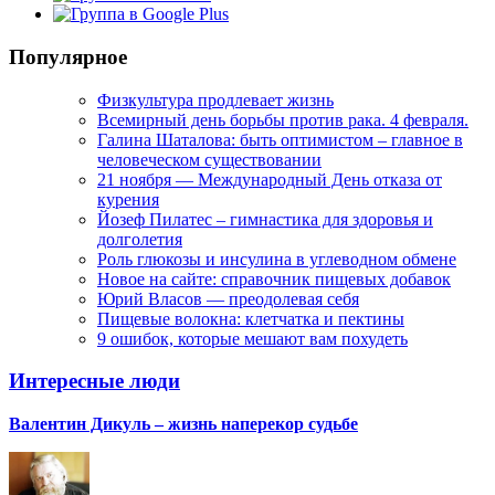
Популярное
Физкультура продлевает жизнь
Всемирный день борьбы против рака. 4 февраля.
Галина Шаталова: быть оптимистом – главное в
человеческом существовании
21 ноября — Международный День отказа от
курения
Йозеф Пилатес – гимнастика для здоровья и
долголетия
Роль глюкозы и инсулина в углеводном обмене
Новое на сайте: справочник пищевых добавок
Юрий Власов — преодолевая себя
Пищевые волокна: клетчатка и пектины
9 ошибок, которые мешают вам похудеть
Интересные люди
Валентин Дикуль – жизнь наперекор судьбе