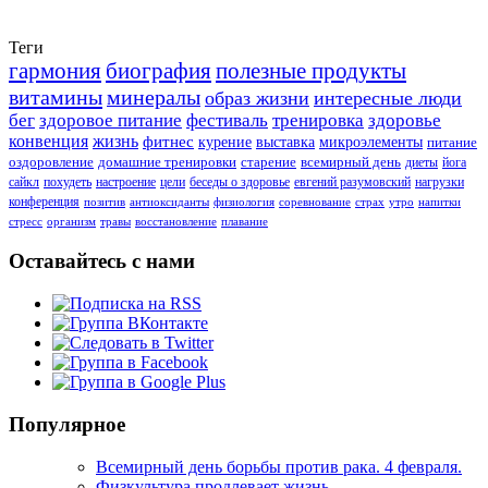
Теги
гармония
биография
полезные продукты
витамины
минералы
образ жизни
интересные люди
бег
здоровое питание
фестиваль
тренировка
здоровье
конвенция
жизнь
фитнес
курение
выставка
микроэлементы
питание
оздоровление
домашние тренировки
старение
всемирный день
диеты
йога
сайкл
похудеть
настроение
цели
беседы о здоровье
евгений разумовский
нагрузки
конференция
позитив
антиоксиданты
физиология
соревнование
страх
утро
напитки
стресс
организм
травы
восстановление
плавание
Оставайтесь с нами
Популярное
Всемирный день борьбы против рака. 4 февраля.
Физкультура продлевает жизнь