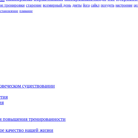
е тренировки
старение
всемирный день
диеты
йога
сайкл
похудеть
настроение
це
сстановление
плавание
ловеческом существовании
етия
ия
зм повышения тренированности
ое качество нашей жизни