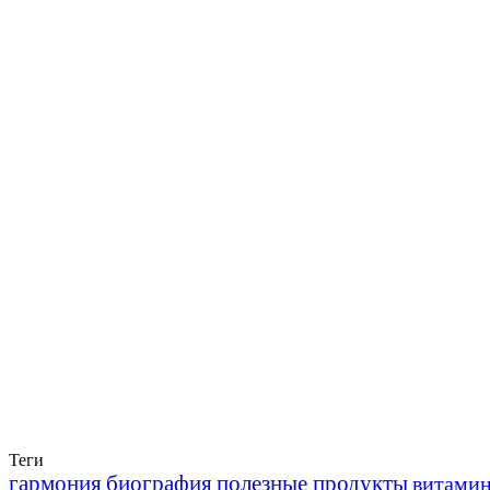
Теги
гармония
биография
полезные продукты
витами