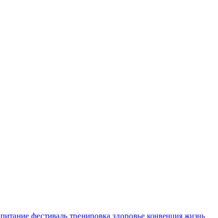
 питание
фестиваль
тренировка
здоровье
конвенция
жизнь