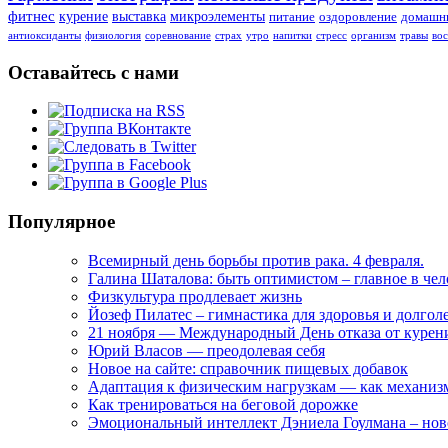
фитнес
курение
выставка
микроэлементы
питание
оздоровление
домашни
антиоксиданты
физиология
соревнование
страх
утро
напитки
стресс
организм
травы
во
Оставайтесь с нами
Популярное
Всемирный день борьбы против рака. 4 февраля.
Галина Шаталова: быть оптимистом – главное в че
Физкультура продлевает жизнь
Йозеф Пилатес – гимнастика для здоровья и долгол
21 ноября — Международный День отказа от курен
Юрий Власов — преодолевая себя
Новое на сайте: справочник пищевых добавок
Адаптация к физическим нагрузкам — как механи
Как тренироваться на беговой дорожке
Эмоциональный интеллект Дэниела Гоулмана – нов