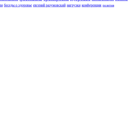
ли
беседы о здоровье
евгений разумовский
нагрузки
конференция
позитив