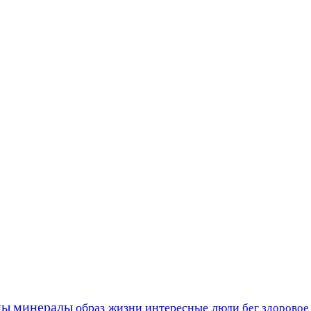
ны
минералы
образ жизни
интересные люди
бег
здоровое