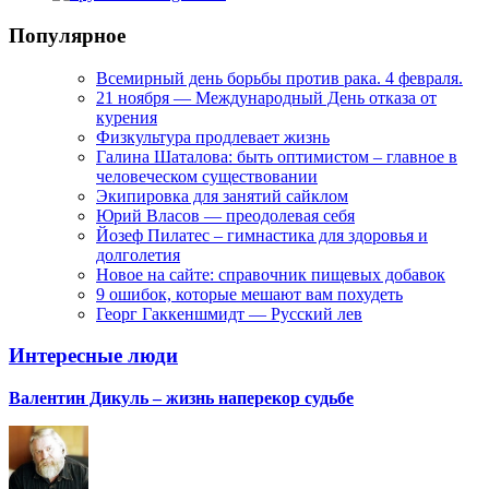
Популярное
Всемирный день борьбы против рака. 4 февраля.
21 ноября — Международный День отказа от
курения
Физкультура продлевает жизнь
Галина Шаталова: быть оптимистом – главное в
человеческом существовании
Экипировка для занятий сайклом
Юрий Власов — преодолевая себя
Йозеф Пилатес – гимнастика для здоровья и
долголетия
Новое на сайте: справочник пищевых добавок
9 ошибок, которые мешают вам похудеть
Георг Гаккеншмидт — Русский лев
Интересные люди
Валентин Дикуль – жизнь наперекор судьбе