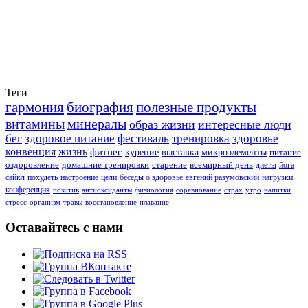
Теги
гармония
биография
полезные продукты
витамины
минералы
образ жизни
интересные люди
бег
здоровое питание
фестиваль
тренировка
здоровье
конвенция
жизнь
фитнес
курение
выставка
микроэлементы
питание
оздоровление
домашние тренировки
старение
всемирный день
диеты
йога
сайкл
похудеть
настроение
цели
беседы о здоровье
евгений разумовский
нагрузки
конференция
позитив
антиоксиданты
физиология
соревнование
страх
утро
напитки
стресс
организм
травы
восстановление
плавание
Оставайтесь с нами