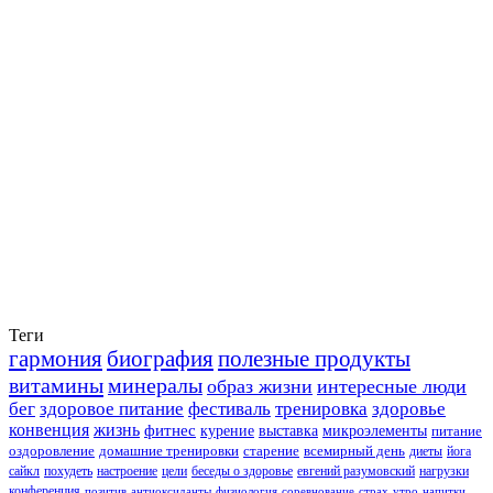
Теги
гармония
биография
полезные продукты
витамины
минералы
образ жизни
интересные люди
бег
здоровое питание
фестиваль
тренировка
здоровье
конвенция
жизнь
фитнес
курение
выставка
микроэлементы
питание
оздоровление
домашние тренировки
старение
всемирный день
диеты
йога
сайкл
похудеть
настроение
цели
беседы о здоровье
евгений разумовский
нагрузки
конференция
позитив
антиоксиданты
физиология
соревнование
страх
утро
напитки