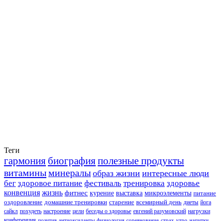
Теги
гармония
биография
полезные продукты
витамины
минералы
образ жизни
интересные люди
бег
здоровое питание
фестиваль
тренировка
здоровье
конвенция
жизнь
фитнес
курение
выставка
микроэлементы
питание
оздоровление
домашние тренировки
старение
всемирный день
диеты
йога
сайкл
похудеть
настроение
цели
беседы о здоровье
евгений разумовский
нагрузки
конференция
позитив
антиоксиданты
физиология
соревнование
страх
утро
напитки