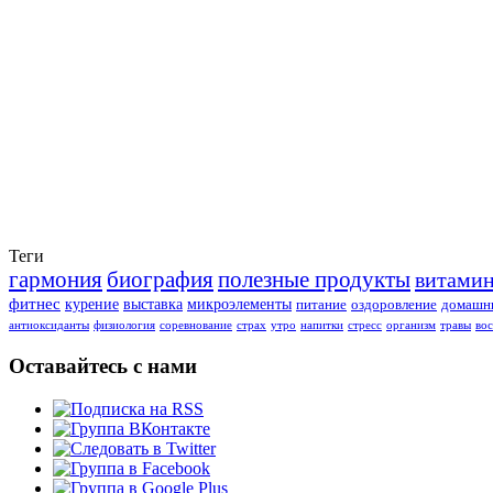
Теги
гармония
биография
полезные продукты
витами
фитнес
курение
выставка
микроэлементы
питание
оздоровление
домашни
антиоксиданты
физиология
соревнование
страх
утро
напитки
стресс
организм
травы
во
Оставайтесь с нами