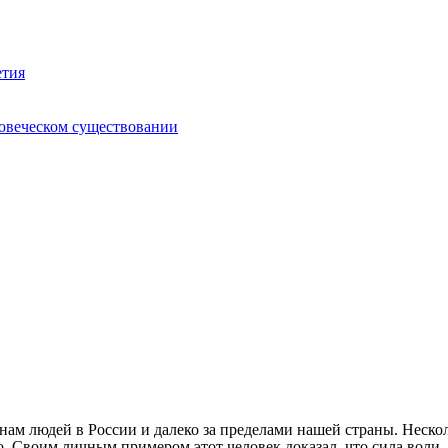
етия
ловеческом существовании
м людей в России и далеко за пределами нашей страны. Нескол
о. Своим личным примером этот человек доказал, что сила воли