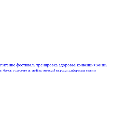
 питание
фестиваль
тренировка
здоровье
конвенция
жизнь
ли
беседы о здоровье
евгений разумовский
нагрузки
конференция
позитив