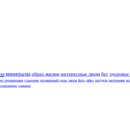
ны
минералы
образ жизни
интересные люди
бег
здоровое
е тренировки
старение
всемирный день
диеты
йога
сайкл
похудеть
настроение
це
сстановление
плавание