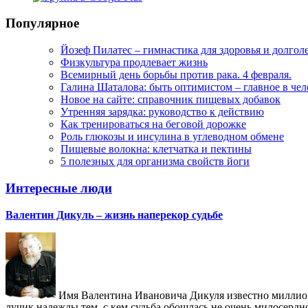
Популярное
Йозеф Пилатес – гимнастика для здоровья и долгол
Физкультура продлевает жизнь
Всемирный день борьбы против рака. 4 февраля.
Галина Шаталова: быть оптимистом – главное в че
Новое на сайте: справочник пищевых добавок
Утренняя зарядка: руководство к действию
Как тренироваться на беговой дорожке
Роль глюкозы и инсулина в углеводном обмене
Пищевые волокна: клетчатка и пектины
5 полезных для организма свойств йоги
Интересные люди
Валентин Дикуль – жизнь наперекор судьбе
Имя Валентина Ивановича Дикуля известно миллиона
лучик надежды тем, с кем судьба обошлась не очень милосердн