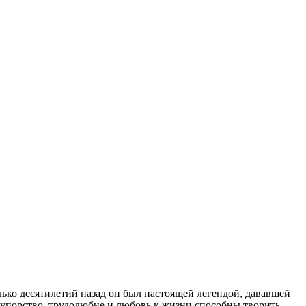
ько десятилетий назад он был настоящей легендой, дававшей
, упорство, трудолюбие и любовь к жизни способны творить