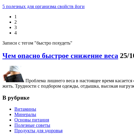
5 полезных для организма свойств йоги
1
2
3
4
Записи с тегом "быстро похудеть"
Чем опасно быстрое снижение веса
25/1
Проблема лишнего веса в настоящее время касается 
жить. Трудности с подбором одежды, отдышка, высокая нагрузка
В рубрике
Витамины
Минералы
Основы питания
Полезные советы
Продукты для здоровья