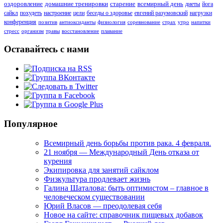
оздоровление
домашние тренировки
старение
всемирный день
диеты
йога
сайкл
похудеть
настроение
цели
беседы о здоровье
евгений разумовский
нагрузки
конференция
позитив
антиоксиданты
физиология
соревнование
страх
утро
напитки
стресс
организм
травы
восстановление
плавание
Оставайтесь с нами
Популярное
Всемирный день борьбы против рака. 4 февраля.
21 ноября — Международный День отказа от
курения
Экипировка для занятий сайклом
Физкультура продлевает жизнь
Галина Шаталова: быть оптимистом – главное в
человеческом существовании
Юрий Власов — преодолевая себя
Новое на сайте: справочник пищевых добавок