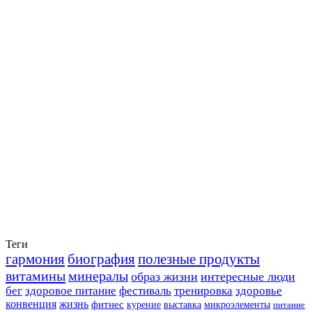
Теги
гармония
биография
полезные продукты
витамины
минералы
образ жизни
интересные люди
бег
здоровое питание
фестиваль
тренировка
здоровье
конвенция
жизнь
фитнес
курение
выставка
микроэлементы
питание