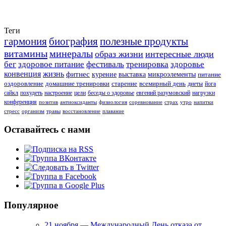
Теги
гармония
биография
полезные продукты
витамины
минералы
образ жизни
интересные люди
бег
здоровое питание
фестиваль
тренировка
здоровье
конвенция
жизнь
фитнес
курение
выставка
микроэлементы
питание
оздоровление
домашние тренировки
старение
всемирный день
диеты
йога
сайкл
похудеть
настроение
цели
беседы о здоровье
евгений разумовский
нагрузки
конференция
позитив
антиоксиданты
физиология
соревнование
страх
утро
напитки
стресс
организм
травы
восстановление
плавание
Оставайтесь с нами
Популярное
21 ноября — Международный День отказа от