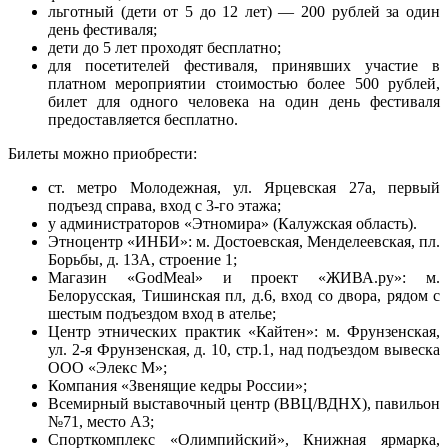
льготный (дети от 5 до 12 лет) — 200 рублей за один
день фестиваля;
дети до 5 лет проходят бесплатно;
для посетителей фестиваля, принявших участие в
платном мероприятии стоимостью более 500 рублей,
билет для одного человека на один день фестиваля
предоставляется бесплатно.
Билеты можно приобрести:
ст. метро Молодежная, ул. Ярцевская 27а, первый
подъезд справа, вход с 3-го этажа;
у администраторов «Этномира» (Калужская область).
Этноцентр «ИНБИ»: м. Достоевская, Менделеевская, пл.
Борьбы, д. 13А, строение 1;
Магазин «GodMeal» и проект «ЖИВА.ру»: м.
Белорусская, Тишинская пл, д.6, вход со двора, рядом с
шестым подъездом вход в ателье;
Центр этнических практик «Кайтен»: м. Фрунзенская,
ул. 2-я Фрунзенская, д. 10, стр.1, над подъездом вывеска
ООО «Элекс М»;
Компания «Звенящие кедры России»;
Всемирный выставочный центр (ВВЦ/ВДНХ), павильон
№71, место А3;
Спорткомплекс «Олимпийский», Книжная ярмарка,