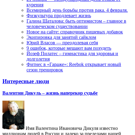
курения
Всемирный день борьбы против рака. 4 февраля.
Физкультура продлевает жизнь
Галина Шаталова: быть оптимистом – главное в
человеческом существовании
Новое на сайте: справочник пищевых добавок
Экипировка для занятий сайклом
Юрий Власов — преодолевая себя
9 ошибок, которые мешают вам похудеть
Йозеф Пилатес – гимнастика для здоровья и
долголетия
Фитнес в «Гараже»: Reebok открывает новый
сезон тренировок
Интересные люди
Валентин Дикуль – жизнь наперекор судьбе
Имя Валентина Ивановича Дикуля известно
миллионам людей в России и далеко за пределами нашей