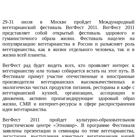
29-31 июля в Москве пройдет Международный
вегетарианский фестиваль ВегФест 2011. ВегФест 2011
представляет собой открытый фестиваль здорового и
гуманистичного образа жизни. Фестиваль нацелен на
популяризацию вегетарианства в России и разъясняет роль
вегетарианства, как в жизни отдельного человека, так и в
жизни всей планеты.
ВегФест рад будет видеть всех, кто проявляет интерес к
вегетарианству или только собирается встать на этот путь. В
Фестивале примут участие отечественные и иностранные
производители вегетарианских высококачественных и
экологически чистых продуктов питания, рестораны и кафе с
вегетарианской кухней, организации, ассоциации и
движения, активно пропагандирующие здоровый образ
жизни, СМИ и интернет-ресурсы в сфере распространения
идеи вегетарианства.
ВегФест 2011 пройдет культурно-образовательном
туристическом центре «Этномир». В программе Фестиваля
заявлены презентации и семинары по теме вегетарианства,
дегустации, выступления известных вегетарианцев нашей