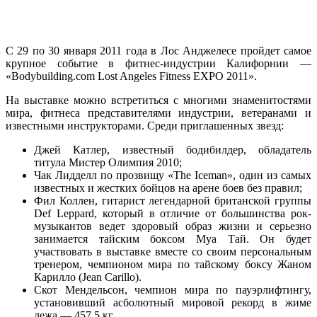
C 29 по 30 января 2011 года в Лос Анджелесе пройдет самое
крупное событие в фитнес-индустрии Калифорнии —
«Bodybuilding.com Lost Angeles Fitness EXPO 2011».
На выставке можно встретиться с многими знаменитостями
мира, фитнеса представителями индустрии, ветеранами и
известными инструкторами. Среди приглашенных звезд:
Джей Катлер, известный бодибилдер, обладатель
титула Мистер Олимпия 2010;
Чак Лидделл по прозвищу «The Iceman», один из самых
известных и жестких бойцов на арене боев без правил;
Фил Коллен, гитарист легендарной британской группы
Def Leppard, который в отличие от большинства рок-
музыкантов ведет здоровый образ жизни и серьезно
занимается тайским боксом Муа Тай. Он будет
участвовать в выставке вместе со своим персональным
тренером, чемпионом мира по тайскому боксу Жаном
Карилло (Jean Carillo).
Скот Мендельсон, чемпион мира по пауэрлифтингу,
установивший асболютный мировой рекорд в жиме
лежа — 457,5 кг.