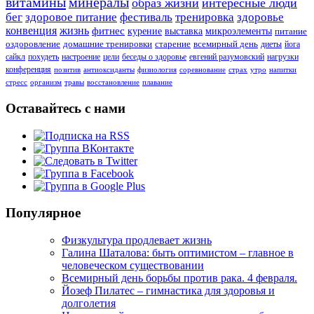
витамины
минералы
образ жизни
интересные люди
бег
здоровое питание
фестиваль
тренировка
здоровье
конвенция
жизнь
фитнес
курение
выставка
микроэлементы
питание
оздоровление
домашние тренировки
старение
всемирный день
диеты
йога
сайкл
похудеть
настроение
цели
беседы о здоровье
евгений разумовский
нагрузки
конференция
позитив
антиоксиданты
физиология
соревнование
страх
утро
напитки
стресс
организм
травы
восстановление
плавание
Оставайтесь с нами
Популярное
Физкультура продлевает жизнь
Галина Шаталова: быть оптимистом – главное в
человеческом существовании
Всемирный день борьбы против рака. 4 февраля.
Йозеф Пилатес – гимнастика для здоровья и
долголетия