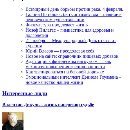
Всемирный день борьбы против рака. 4 февраля.
Галина Шаталова: быть оптимистом – главное в
человеческом существовании
Физкультура продлевает жизнь
Йозеф Пилатес – гимнастика для здоровья и
долголетия
21 ноября — Международный День отказа от
курения
Юрий Власов — преодолевая себя
Новое на сайте: справочник пищевых добавок
Адаптация к физическим нагрузкам — как
механизм повышения тренированности
Как тренироваться на беговой дорожке
Эмоциональный интеллект Дэниела Гоулмана –
новое качество нашей жизни
Интересные люди
Валентин Дикуль – жизнь наперекор судьбе