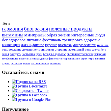
Теги
гармония
биография
полезные продукты
витамины
минералы
образ жизни
интересные люди
бег
здоровое питание
фестиваль
тренировка
здоровье
конвенция
жизнь
фитнес
курение
выставка
микроэлементы
питание
оздоровление
домашние тренировки
старение
всемирный день
диеты
йога
сайкл
похудеть
настроение
цели
беседы о здоровье
евгений разумовский
нагрузки
конференция
позитив
антиоксиданты
физиология
соревнование
страх
утро
напитки
стресс
организм
травы
восстановление
плавание
Оставайтесь с нами
Популярное