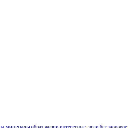
ны
минералы
образ жизни
интересные люди
бег
здоровое