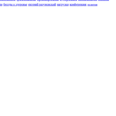
ли
беседы о здоровье
евгений разумовский
нагрузки
конференция
позитив