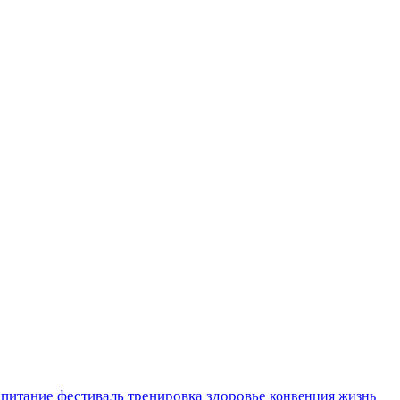
 питание
фестиваль
тренировка
здоровье
конвенция
жизнь