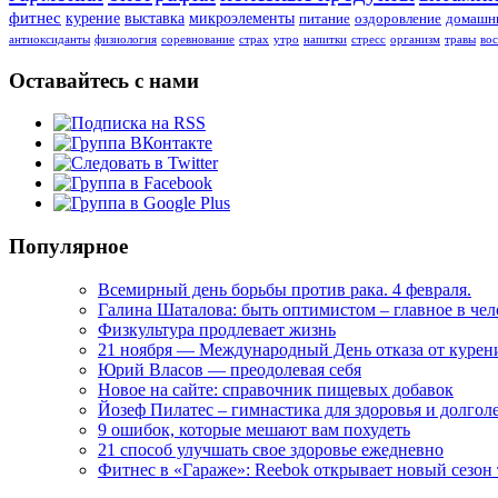
фитнес
курение
выставка
микроэлементы
питание
оздоровление
домашни
антиоксиданты
физиология
соревнование
страх
утро
напитки
стресс
организм
травы
во
Оставайтесь с нами
Популярное
Всемирный день борьбы против рака. 4 февраля.
Галина Шаталова: быть оптимистом – главное в че
Физкультура продлевает жизнь
21 ноября — Международный День отказа от курен
Юрий Власов — преодолевая себя
Новое на сайте: справочник пищевых добавок
Йозеф Пилатес – гимнастика для здоровья и долгол
9 ошибок, которые мешают вам похудеть
21 способ улучшать свое здоровье ежедневно
Фитнес в «Гараже»: Reebok открывает новый сезон