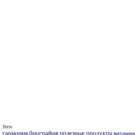
Теги
гармония
биография
полезные продукты
витами