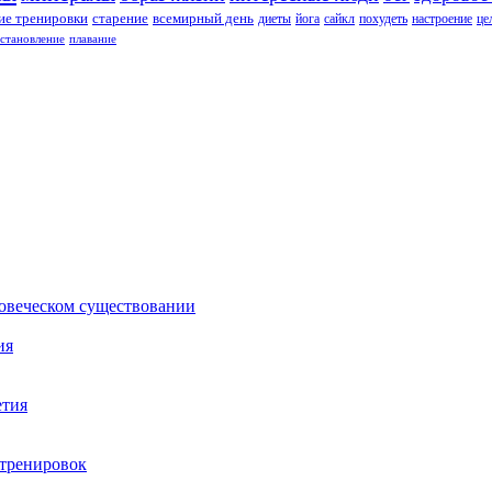
е тренировки
старение
всемирный день
диеты
йога
сайкл
похудеть
настроение
це
сстановление
плавание
ловеческом существовании
ия
етия
 тренировок