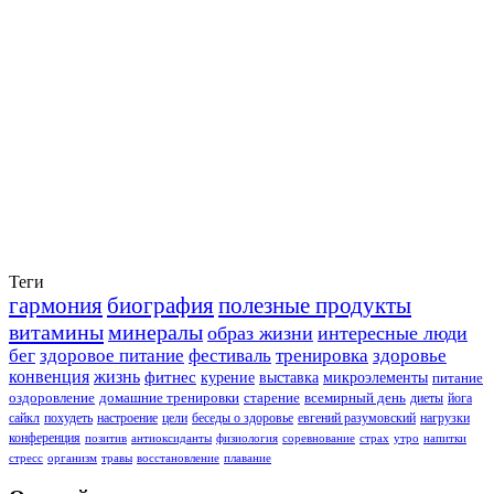
Теги
гармония
биография
полезные продукты
витамины
минералы
образ жизни
интересные люди
бег
здоровое питание
фестиваль
тренировка
здоровье
конвенция
жизнь
фитнес
курение
выставка
микроэлементы
питание
оздоровление
домашние тренировки
старение
всемирный день
диеты
йога
сайкл
похудеть
настроение
цели
беседы о здоровье
евгений разумовский
нагрузки
конференция
позитив
антиоксиданты
физиология
соревнование
страх
утро
напитки
стресс
организм
травы
восстановление
плавание