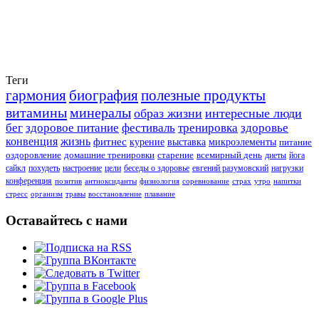
Теги
гармония
биография
полезные продукты
витамины
минералы
образ жизни
интересные люди
бег
здоровое питание
фестиваль
тренировка
здоровье
конвенция
жизнь
фитнес
курение
выставка
микроэлементы
питание
оздоровление
домашние тренировки
старение
всемирный день
диеты
йога
сайкл
похудеть
настроение
цели
беседы о здоровье
евгений разумовский
нагрузки
конференция
позитив
антиоксиданты
физиология
соревнование
страх
утро
напитки
стресс
организм
травы
восстановление
плавание
Оставайтесь с нами