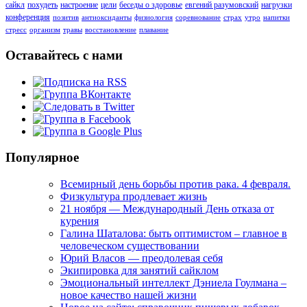
сайкл
похудеть
настроение
цели
беседы о здоровье
евгений разумовский
нагрузки
конференция
позитив
антиоксиданты
физиология
соревнование
страх
утро
напитки
стресс
организм
травы
восстановление
плавание
Оставайтесь с нами
Популярное
Всемирный день борьбы против рака. 4 февраля.
Физкультура продлевает жизнь
21 ноября — Международный День отказа от
курения
Галина Шаталова: быть оптимистом – главное в
человеческом существовании
Юрий Власов — преодолевая себя
Экипировка для занятий сайклом
Эмоциональный интеллект Дэниела Гоулмана –
новое качество нашей жизни