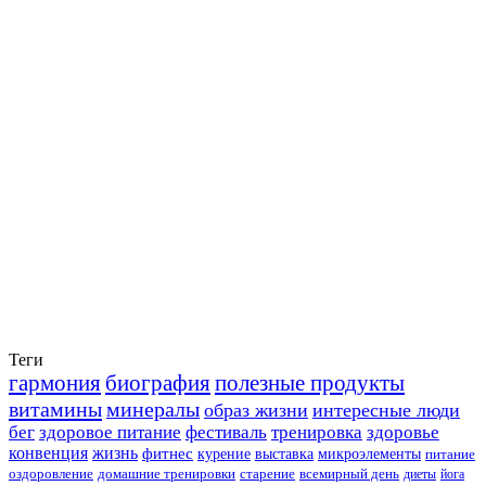
Теги
гармония
биография
полезные продукты
витамины
минералы
образ жизни
интересные люди
бег
здоровое питание
фестиваль
тренировка
здоровье
конвенция
жизнь
фитнес
курение
выставка
микроэлементы
питание
оздоровление
домашние тренировки
старение
всемирный день
диеты
йога