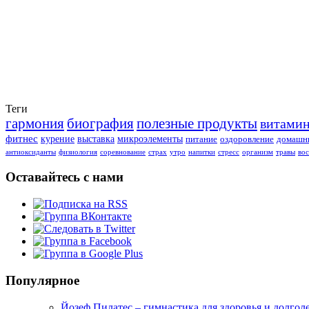
Теги
гармония
биография
полезные продукты
витами
фитнес
курение
выставка
микроэлементы
питание
оздоровление
домашни
антиоксиданты
физиология
соревнование
страх
утро
напитки
стресс
организм
травы
во
Оставайтесь с нами
Популярное
Йозеф Пилатес – гимнастика для здоровья и долгол