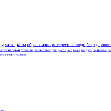
ны
минералы
образ жизни
интересные люди
бег
здоровое
е тренировки
старение
всемирный день
диеты
йога
сайкл
похудеть
настроение
це
сстановление
плавание
етия