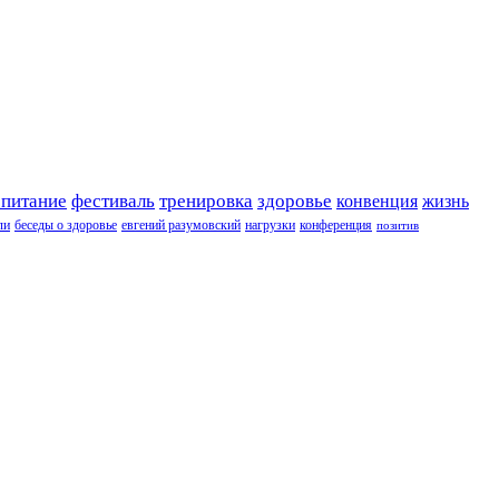
 питание
фестиваль
тренировка
здоровье
конвенция
жизнь
ли
беседы о здоровье
евгений разумовский
нагрузки
конференция
позитив