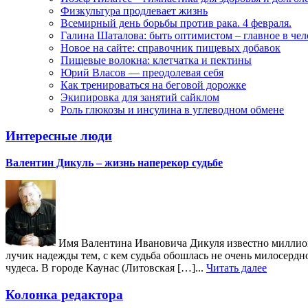
Физкультура продлевает жизнь
Всемирный день борьбы против рака. 4 февраля.
Галина Шаталова: быть оптимистом – главное в че
Новое на сайте: справочник пищевых добавок
Пищевые волокна: клетчатка и пектины
Юрий Власов — преодолевая себя
Как тренироваться на беговой дорожке
Экипировка для занятий сайклом
Роль глюкозы и инсулина в углеводном обмене
Интересные люди
Валентин Дикуль – жизнь наперекор судьбе
Имя Валентина Ивановича Дикуля известно миллиона
лучик надежды тем, с кем судьба обошлась не очень милосердн
чудеса. В городе Каунас (Литовская […]...
Читать далее
Колонка редактора