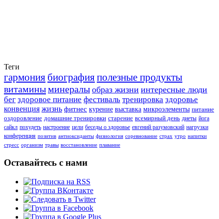
Теги
гармония
биография
полезные продукты
витамины
минералы
образ жизни
интересные люди
бег
здоровое питание
фестиваль
тренировка
здоровье
конвенция
жизнь
фитнес
курение
выставка
микроэлементы
питание
оздоровление
домашние тренировки
старение
всемирный день
диеты
йога
сайкл
похудеть
настроение
цели
беседы о здоровье
евгений разумовский
нагрузки
конференция
позитив
антиоксиданты
физиология
соревнование
страх
утро
напитки
стресс
организм
травы
восстановление
плавание
Оставайтесь с нами