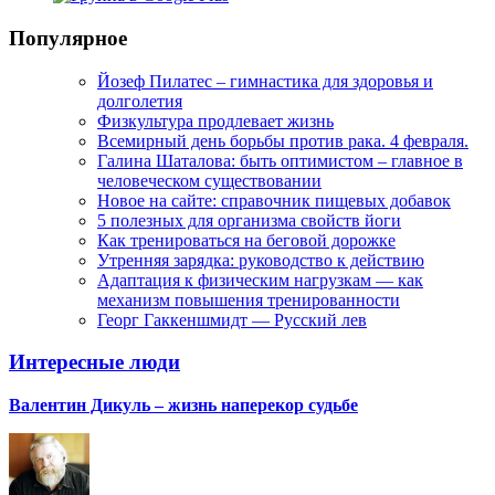
Популярное
Йозеф Пилатес – гимнастика для здоровья и
долголетия
Физкультура продлевает жизнь
Всемирный день борьбы против рака. 4 февраля.
Галина Шаталова: быть оптимистом – главное в
человеческом существовании
Новое на сайте: справочник пищевых добавок
5 полезных для организма свойств йоги
Как тренироваться на беговой дорожке
Утренняя зарядка: руководство к действию
Адаптация к физическим нагрузкам — как
механизм повышения тренированности
Георг Гаккеншмидт — Русский лев
Интересные люди
Валентин Дикуль – жизнь наперекор судьбе