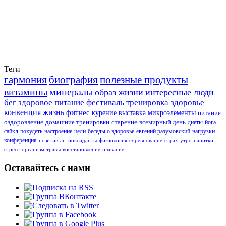
Теги
гармония
биография
полезные продукты
витамины
минералы
образ жизни
интересные люди
бег
здоровое питание
фестиваль
тренировка
здоровье
конвенция
жизнь
фитнес
курение
выставка
микроэлементы
питание
оздоровление
домашние тренировки
старение
всемирный день
диеты
йога
сайкл
похудеть
настроение
цели
беседы о здоровье
евгений разумовский
нагрузки
конференция
позитив
антиоксиданты
физиология
соревнование
страх
утро
напитки
стресс
организм
травы
восстановление
плавание
Оставайтесь с нами