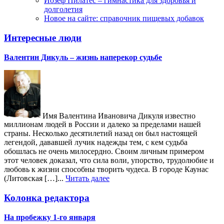
Йозеф Пилатес – гимнастика для здоровья и
долголетия
Новое на сайте: справочник пищевых добавок
Интересные люди
Валентин Дикуль – жизнь наперекор судьбе
Имя Валентина Ивановича Дикуля известно
миллионам людей в России и далеко за пределами нашей
страны. Несколько десятилетий назад он был настоящей
легендой, дававшей лучик надежды тем, с кем судьба
обошлась не очень милосердно. Своим личным примером
этот человек доказал, что сила воли, упорство, трудолюбие и
любовь к жизни способны творить чудеса. В городе Каунас
(Литовская […]...
Читать далее
Колонка редактора
На пробежку 1-го января