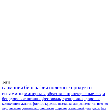
Теги
гармония
биография
полезные продукты
витамины
минералы
образ жизни
интересные люди
бег
здоровое питание
фестиваль
тренировка
здоровье
конвенция
жизнь
фитнес
курение
выставка
микроэлементы
питание
оздоровление
домашние тренировки
старение
всемирный день
диеты
йога