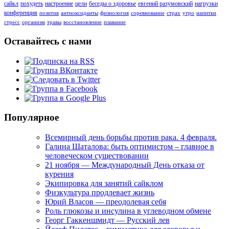
сайкл
похудеть
настроение
цели
беседы о здоровье
евгений разумовский
нагрузки
конференция
позитив
антиоксиданты
физиология
соревнование
страх
утро
напитки
стресс
организм
травы
восстановление
плавание
Оставайтесь с нами
Популярное
Всемирный день борьбы против рака. 4 февраля.
Галина Шаталова: быть оптимистом – главное в
человеческом существовании
21 ноября — Международный День отказа от
курения
Экипировка для занятий сайклом
Физкультура продлевает жизнь
Юрий Власов — преодолевая себя
Роль глюкозы и инсулина в углеводном обмене
Георг Гаккеншмидт — Русский лев