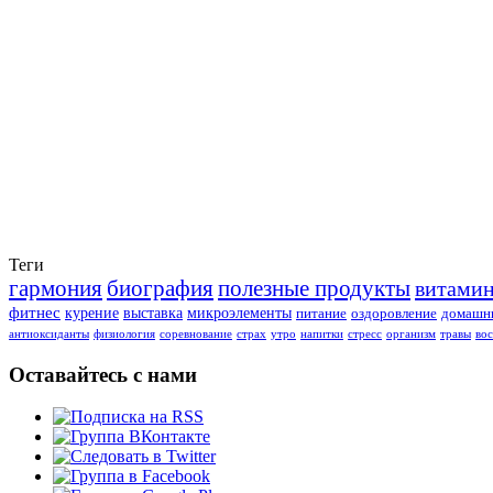
Теги
гармония
биография
полезные продукты
витами
фитнес
курение
выставка
микроэлементы
питание
оздоровление
домашни
антиоксиданты
физиология
соревнование
страх
утро
напитки
стресс
организм
травы
во
Оставайтесь с нами