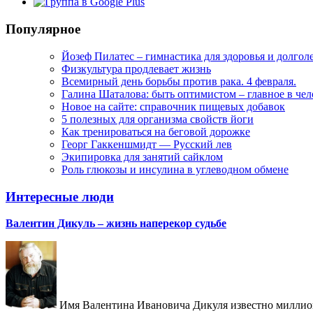
Популярное
Йозеф Пилатес – гимнастика для здоровья и долгол
Физкультура продлевает жизнь
Всемирный день борьбы против рака. 4 февраля.
Галина Шаталова: быть оптимистом – главное в че
Новое на сайте: справочник пищевых добавок
5 полезных для организма свойств йоги
Как тренироваться на беговой дорожке
Георг Гаккеншмидт — Русский лев
Экипировка для занятий сайклом
Роль глюкозы и инсулина в углеводном обмене
Интересные люди
Валентин Дикуль – жизнь наперекор судьбе
Имя Валентина Ивановича Дикуля известно миллиона