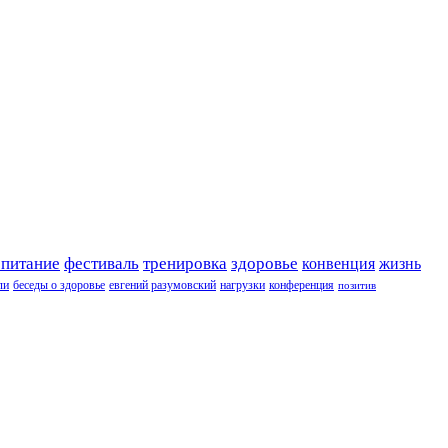
 питание
фестиваль
тренировка
здоровье
конвенция
жизнь
ли
беседы о здоровье
евгений разумовский
нагрузки
конференция
позитив