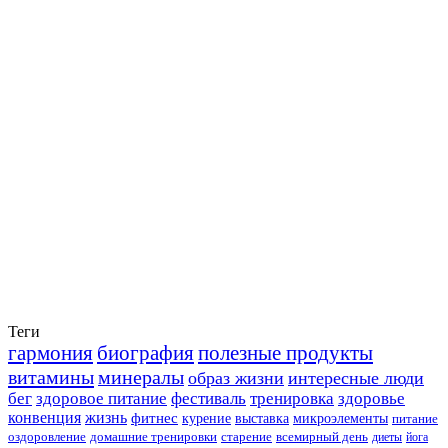
Теги
гармония
биография
полезные продукты
витамины
минералы
образ жизни
интересные люди
бег
здоровое питание
фестиваль
тренировка
здоровье
конвенция
жизнь
фитнес
курение
выставка
микроэлементы
питание
оздоровление
домашние тренировки
старение
всемирный день
диеты
йога