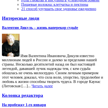
Роль глюкозы и инсулина в углеводном обмене
Пищевые волокна: клетчатка и пектины
21 способ улучшать свое здоровье ежедневно
Интересные люди
Валентин Дикуль – жизнь наперекор судьбе
Имя Валентина Ивановича Дикуля известно
миллионам людей в России и далеко за пределами нашей
страны. Несколько десятилетий назад он был настоящей
легендой, дававшей лучик надежды тем, с кем судьба
обошлась не очень милосердно. Своим личным примером
этот человек доказал, что сила воли, упорство, трудолюбие и
любовь к жизни способны творить чудеса. В городе Каунас
(Литовская […]...
Читать далее
Колонка редактора
На пробежку 1-го января