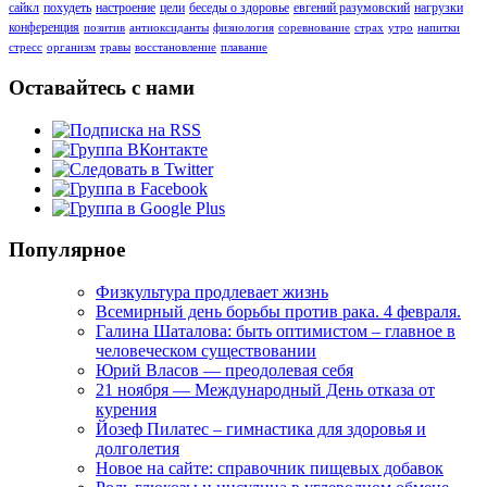
сайкл
похудеть
настроение
цели
беседы о здоровье
евгений разумовский
нагрузки
конференция
позитив
антиоксиданты
физиология
соревнование
страх
утро
напитки
стресс
организм
травы
восстановление
плавание
Оставайтесь с нами
Популярное
Физкультура продлевает жизнь
Всемирный день борьбы против рака. 4 февраля.
Галина Шаталова: быть оптимистом – главное в
человеческом существовании
Юрий Власов — преодолевая себя
21 ноября — Международный День отказа от
курения
Йозеф Пилатес – гимнастика для здоровья и
долголетия
Новое на сайте: справочник пищевых добавок