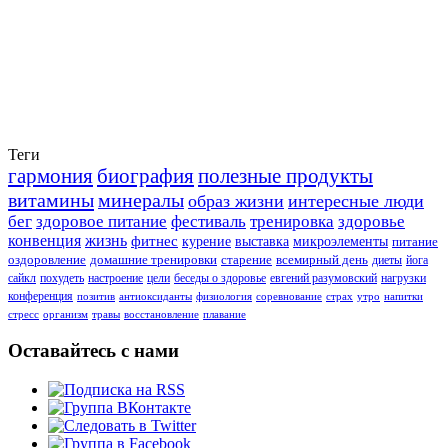
Теги
гармония
биография
полезные продукты
витамины
минералы
образ жизни
интересные люди
бег
здоровое питание
фестиваль
тренировка
здоровье
конвенция
жизнь
фитнес
курение
выставка
микроэлементы
питание
оздоровление
домашние тренировки
старение
всемирный день
диеты
йога
сайкл
похудеть
настроение
цели
беседы о здоровье
евгений разумовский
нагрузки
конференция
позитив
антиоксиданты
физиология
соревнование
страх
утро
напитки
стресс
организм
травы
восстановление
плавание
Оставайтесь с нами