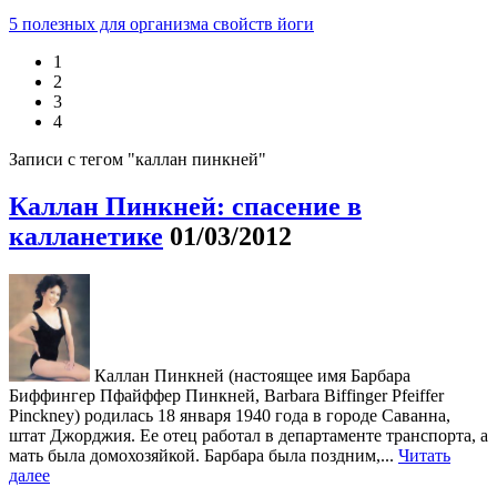
5 полезных для организма свойств йоги
1
2
3
4
Записи с тегом "каллан пинкней"
Каллан Пинкней: спасение в
калланетике
01/03/2012
Каллан Пинкней (настоящее имя Барбара
Биффингер Пфайффер Пинкней, Barbara Biffinger Pfeiffer
Pinckney) родилась 18 января 1940 года в городе Саванна,
штат Джорджия. Ее отец работал в департаменте транспорта, а
мать была домохозяйкой. Барбара была поздним,...
Читать
далее