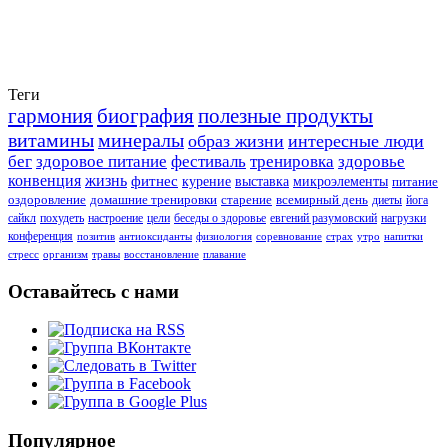
Теги
гармония
биография
полезные продукты
витамины
минералы
образ жизни
интересные люди
бег
здоровое питание
фестиваль
тренировка
здоровье
конвенция
жизнь
фитнес
курение
выставка
микроэлементы
питание
оздоровление
домашние тренировки
старение
всемирный день
диеты
йога
сайкл
похудеть
настроение
цели
беседы о здоровье
евгений разумовский
нагрузки
конференция
позитив
антиоксиданты
физиология
соревнование
страх
утро
напитки
стресс
организм
травы
восстановление
плавание
Оставайтесь с нами
Популярное