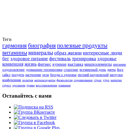
Теги
гармония
биография
полезные продукты
витамины
минералы
образ жизни
интересные люди
бег
здоровое питание
фестиваль
тренировка
здоровье
конвенция
жизнь
фитнес
курение
выставка
микроэлементы
питание
оздоровление
домашние тренировки
старение
всемирный день
диеты
йога
сайкл
похудеть
настроение
цели
беседы о здоровье
евгений разумовский
нагрузки
конференция
позитив
антиоксиданты
физиология
соревнование
страх
утро
напитки
стресс
организм
травы
восстановление
плавание
Оставайтесь с нами