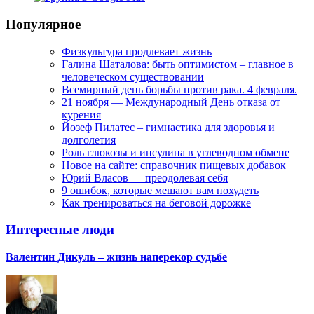
Популярное
Физкультура продлевает жизнь
Галина Шаталова: быть оптимистом – главное в
человеческом существовании
Всемирный день борьбы против рака. 4 февраля.
21 ноября — Международный День отказа от
курения
Йозеф Пилатес – гимнастика для здоровья и
долголетия
Роль глюкозы и инсулина в углеводном обмене
Новое на сайте: справочник пищевых добавок
Юрий Власов — преодолевая себя
9 ошибок, которые мешают вам похудеть
Как тренироваться на беговой дорожке
Интересные люди
Валентин Дикуль – жизнь наперекор судьбе