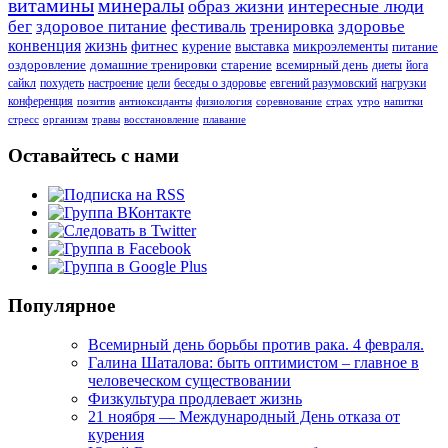
витамины
минералы
образ жизни
интересные люди
бег
здоровое питание
фестиваль
тренировка
здоровье
конвенция
жизнь
фитнес
курение
выставка
микроэлементы
питание
оздоровление
домашние тренировки
старение
всемирный день
диеты
йога
сайкл
похудеть
настроение
цели
беседы о здоровье
евгений разумовский
нагрузки
конференция
позитив
антиоксиданты
физиология
соревнование
страх
утро
напитки
стресс
организм
травы
восстановление
плавание
Оставайтесь с нами
Популярное
Всемирный день борьбы против рака. 4 февраля.
Галина Шаталова: быть оптимистом – главное в
человеческом существовании
Физкультура продлевает жизнь
21 ноября — Международный День отказа от
курения