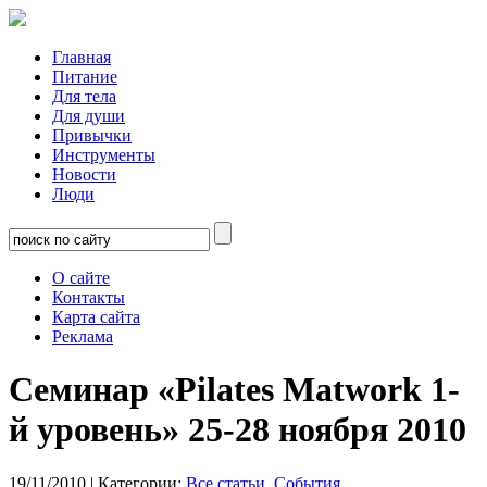
Главная
Питание
Для тела
Для души
Привычки
Инструменты
Новости
Люди
О сайте
Контакты
Карта сайта
Реклама
Семинар «Pilates Matwork 1-
й уровень» 25-28 ноября 2010
19/11/2010
| Категории:
Все статьи
,
События