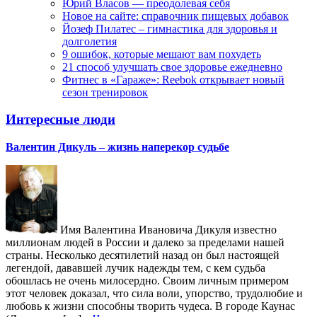
Юрий Власов — преодолевая себя
Новое на сайте: справочник пищевых добавок
Йозеф Пилатес – гимнастика для здоровья и
долголетия
9 ошибок, которые мешают вам похудеть
21 способ улучшать свое здоровье ежедневно
Фитнес в «Гараже»: Reebok открывает новый
сезон тренировок
Интересные люди
Валентин Дикуль – жизнь наперекор судьбе
Имя Валентина Ивановича Дикуля известно
миллионам людей в России и далеко за пределами нашей
страны. Несколько десятилетий назад он был настоящей
легендой, дававшей лучик надежды тем, с кем судьба
обошлась не очень милосердно. Своим личным примером
этот человек доказал, что сила воли, упорство, трудолюбие и
любовь к жизни способны творить чудеса. В городе Каунас