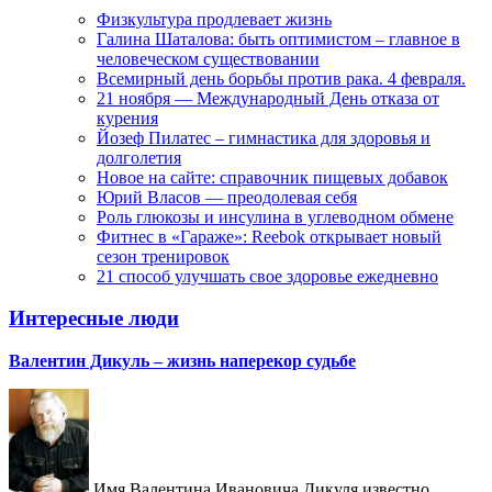
Физкультура продлевает жизнь
Галина Шаталова: быть оптимистом – главное в
человеческом существовании
Всемирный день борьбы против рака. 4 февраля.
21 ноября — Международный День отказа от
курения
Йозеф Пилатес – гимнастика для здоровья и
долголетия
Новое на сайте: справочник пищевых добавок
Юрий Власов — преодолевая себя
Роль глюкозы и инсулина в углеводном обмене
Фитнес в «Гараже»: Reebok открывает новый
сезон тренировок
21 способ улучшать свое здоровье ежедневно
Интересные люди
Валентин Дикуль – жизнь наперекор судьбе
Имя Валентина Ивановича Дикуля известно