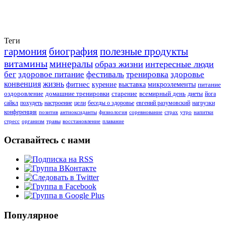
Теги
гармония
биография
полезные продукты
витамины
минералы
образ жизни
интересные люди
бег
здоровое питание
фестиваль
тренировка
здоровье
конвенция
жизнь
фитнес
курение
выставка
микроэлементы
питание
оздоровление
домашние тренировки
старение
всемирный день
диеты
йога
сайкл
похудеть
настроение
цели
беседы о здоровье
евгений разумовский
нагрузки
конференция
позитив
антиоксиданты
физиология
соревнование
страх
утро
напитки
стресс
организм
травы
восстановление
плавание
Оставайтесь с нами
Популярное