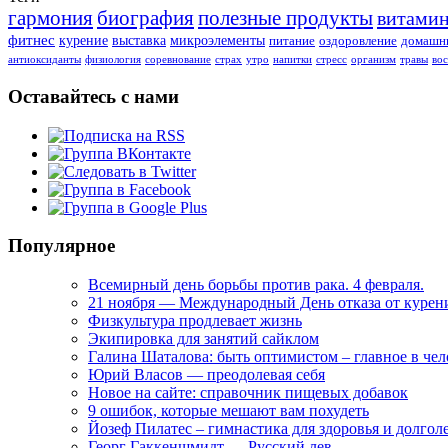
гармония
биография
полезные продукты
витами
фитнес
курение
выставка
микроэлементы
питание
оздоровление
домашни
антиоксиданты
физиология
соревнование
страх
утро
напитки
стресс
организм
травы
во
Оставайтесь с нами
Популярное
Всемирный день борьбы против рака. 4 февраля.
21 ноября — Международный День отказа от курен
Физкультура продлевает жизнь
Экипировка для занятий сайклом
Галина Шаталова: быть оптимистом – главное в че
Юрий Власов — преодолевая себя
Новое на сайте: справочник пищевых добавок
9 ошибок, которые мешают вам похудеть
Йозеф Пилатес – гимнастика для здоровья и долгол
Георг Гаккеншмидт — Русский лев