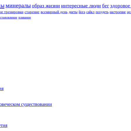
ны
минералы
образ жизни
интересные люди
бег
здоровое
е тренировки
старение
всемирный день
диеты
йога
сайкл
похудеть
настроение
це
сстановление
плавание
ия
ловеческом существовании
етия