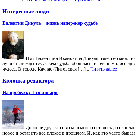
Интересные люди
Валентин Дикуль – жизнь наперекор судьбе
Имя Валентина Ивановича Дикуля известно миллиона
лучик надежды тем, с кем судьба обошлась не очень милосердн
чудеса. В городе Каунас (Литовская […]...
Читать далее
Колонка редактора
На пробежку 1-го января
Дорогие друзья, совсем немного осталось до окончан
новое и оставить все плохое в прошлом. И, как это часто быв