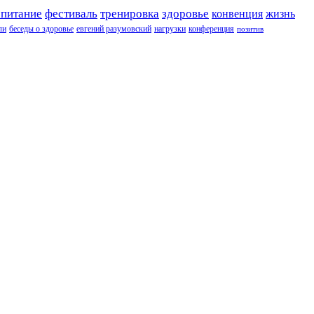
 питание
фестиваль
тренировка
здоровье
конвенция
жизнь
ли
беседы о здоровье
евгений разумовский
нагрузки
конференция
позитив