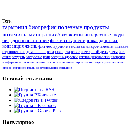
Теги
гармония
биография
полезные продукты
витамины
минералы
образ жизни
интересные люди
бег
здоровое питание
фестиваль
тренировка
здоровье
конвенция
жизнь
фитнес
курение
выставка
микроэлементы
питание
оздоровление
домашние тренировки
старение
всемирный день
диеты
йога
сайкл
похудеть
настроение
цели
беседы о здоровье
евгений разумовский
нагрузки
конференция
позитив
антиоксиданты
физиология
соревнование
страх
утро
напитки
стресс
организм
травы
восстановление
плавание
Оставайтесь с нами
Популярное