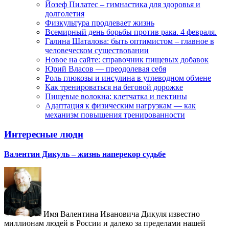
Йозеф Пилатес – гимнастика для здоровья и
долголетия
Физкультура продлевает жизнь
Всемирный день борьбы против рака. 4 февраля.
Галина Шаталова: быть оптимистом – главное в
человеческом существовании
Новое на сайте: справочник пищевых добавок
Юрий Власов — преодолевая себя
Роль глюкозы и инсулина в углеводном обмене
Как тренироваться на беговой дорожке
Пищевые волокна: клетчатка и пектины
Адаптация к физическим нагрузкам — как
механизм повышения тренированности
Интересные люди
Валентин Дикуль – жизнь наперекор судьбе
Имя Валентина Ивановича Дикуля известно
миллионам людей в России и далеко за пределами нашей