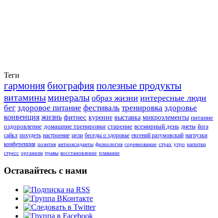
Теги
гармония
биография
полезные продукты
витамины
минералы
образ жизни
интересные люди
бег
здоровое питание
фестиваль
тренировка
здоровье
конвенция
жизнь
фитнес
курение
выставка
микроэлементы
питание
оздоровление
домашние тренировки
старение
всемирный день
диеты
йога
сайкл
похудеть
настроение
цели
беседы о здоровье
евгений разумовский
нагрузки
конференция
позитив
антиоксиданты
физиология
соревнование
страх
утро
напитки
стресс
организм
травы
восстановление
плавание
Оставайтесь с нами