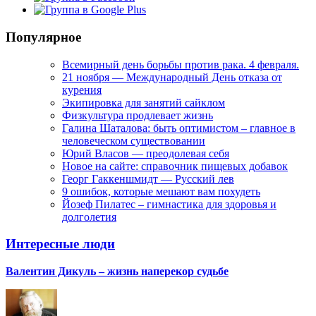
Популярное
Всемирный день борьбы против рака. 4 февраля.
21 ноября — Международный День отказа от
курения
Экипировка для занятий сайклом
Физкультура продлевает жизнь
Галина Шаталова: быть оптимистом – главное в
человеческом существовании
Юрий Власов — преодолевая себя
Новое на сайте: справочник пищевых добавок
Георг Гаккеншмидт — Русский лев
9 ошибок, которые мешают вам похудеть
Йозеф Пилатес – гимнастика для здоровья и
долголетия
Интересные люди
Валентин Дикуль – жизнь наперекор судьбе