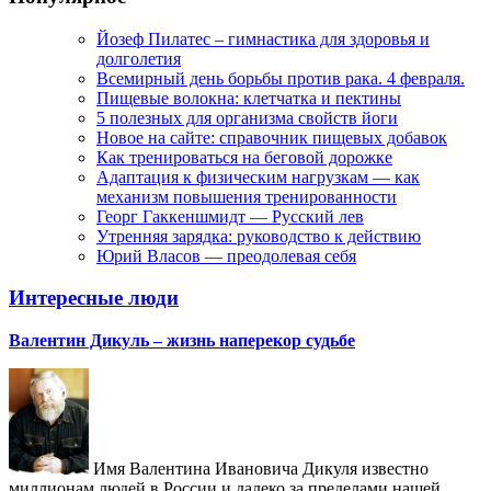
Йозеф Пилатес – гимнастика для здоровья и
долголетия
Всемирный день борьбы против рака. 4 февраля.
Пищевые волокна: клетчатка и пектины
5 полезных для организма свойств йоги
Новое на сайте: справочник пищевых добавок
Как тренироваться на беговой дорожке
Адаптация к физическим нагрузкам — как
механизм повышения тренированности
Георг Гаккеншмидт — Русский лев
Утренняя зарядка: руководство к действию
Юрий Власов — преодолевая себя
Интересные люди
Валентин Дикуль – жизнь наперекор судьбе
Имя Валентина Ивановича Дикуля известно
миллионам людей в России и далеко за пределами нашей