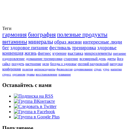
Теги
гармония
биография
полезные продукты
витамины
минералы
образ жизни
интересные люди
бег
здоровое питание
фестиваль
тренировка
здоровье
конвенция
жизнь
фитнес
курение
выставка
микроэлементы
питание
оздоровление
домашние тренировки
старение
всемирный день
диеты
йога
сайкл
похудеть
настроение
цели
беседы о здоровье
евгений разумовский
нагрузки
конференция
позитив
антиоксиданты
физиология
соревнование
страх
утро
напитки
стресс
организм
травы
восстановление
плавание
Оставайтесь с нами
Популярное