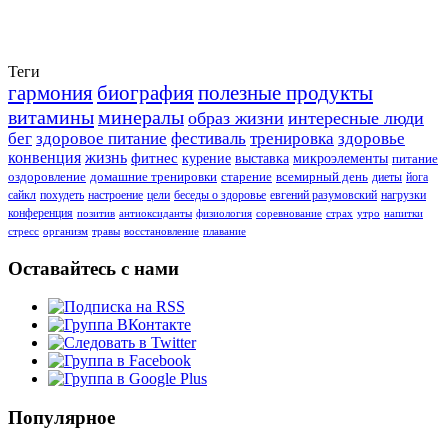
Теги
гармония
биография
полезные продукты
витамины
минералы
образ жизни
интересные люди
бег
здоровое питание
фестиваль
тренировка
здоровье
конвенция
жизнь
фитнес
курение
выставка
микроэлементы
питание
оздоровление
домашние тренировки
старение
всемирный день
диеты
йога
сайкл
похудеть
настроение
цели
беседы о здоровье
евгений разумовский
нагрузки
конференция
позитив
антиоксиданты
физиология
соревнование
страх
утро
напитки
стресс
организм
травы
восстановление
плавание
Оставайтесь с нами
Популярное