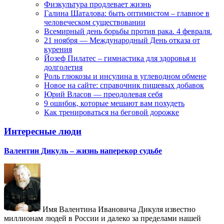
Физкультура продлевает жизнь
Галина Шаталова: быть оптимистом – главное в
человеческом существовании
Всемирный день борьбы против рака. 4 февраля.
21 ноября — Международный День отказа от
курения
Йозеф Пилатес – гимнастика для здоровья и
долголетия
Роль глюкозы и инсулина в углеводном обмене
Новое на сайте: справочник пищевых добавок
Юрий Власов — преодолевая себя
9 ошибок, которые мешают вам похудеть
Как тренироваться на беговой дорожке
Интересные люди
Валентин Дикуль – жизнь наперекор судьбе
Имя Валентина Ивановича Дикуля известно
миллионам людей в России и далеко за пределами нашей