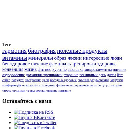
Теги
гармония
биография
полезные продукты
витамины
минералы
образ жизни
интересные люди
бег
здоровое питание
фестиваль
тренировка
здоровье
конвенция
жизнь
фитнес
курение
выставка
микроэлементы
питание
оздоровление
домашние тренировки
старение
всемирный день
диеты
йога
сайкл
похудеть
настроение
цели
беседы о здоровье
евгений разумовский
нагрузки
конференция
позитив
антиоксиданты
физиология
соревнование
страх
утро
напитки
стресс
организм
травы
восстановление
плавание
Оставайтесь с нами