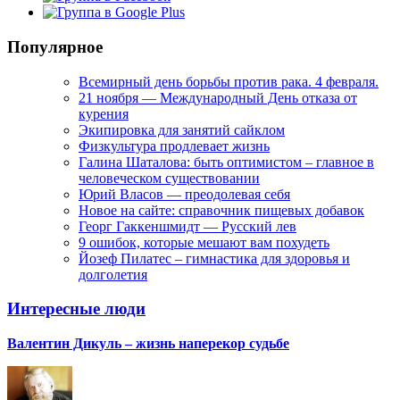
Популярное
Всемирный день борьбы против рака. 4 февраля.
21 ноября — Международный День отказа от
курения
Экипировка для занятий сайклом
Физкультура продлевает жизнь
Галина Шаталова: быть оптимистом – главное в
человеческом существовании
Юрий Власов — преодолевая себя
Новое на сайте: справочник пищевых добавок
Георг Гаккеншмидт — Русский лев
9 ошибок, которые мешают вам похудеть
Йозеф Пилатес – гимнастика для здоровья и
долголетия
Интересные люди
Валентин Дикуль – жизнь наперекор судьбе