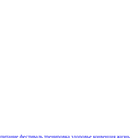
 питание
фестиваль
тренировка
здоровье
конвенция
жизнь