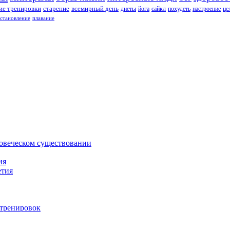
е тренировки
старение
всемирный день
диеты
йога
сайкл
похудеть
настроение
це
сстановление
плавание
ловеческом существовании
ия
етия
 тренировок