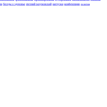
ли
беседы о здоровье
евгений разумовский
нагрузки
конференция
позитив