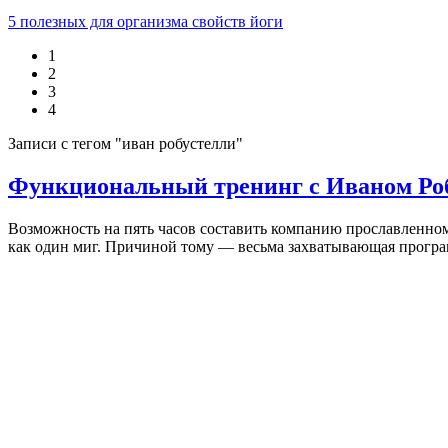
5 полезных для организма свойств йоги
1
2
3
4
Записи с тегом "иван робустелли"
Функциональный тренинг с Иваном Робу
Возможность на пять часов составить компанию прославленном
как один миг. Причиной тому — весьма захватывающая програм