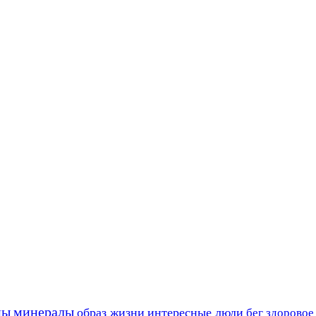
ны
минералы
образ жизни
интересные люди
бег
здоровое