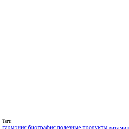
Теги
гармония
биография
полезные продукты
витами