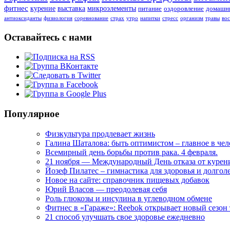
фитнес
курение
выставка
микроэлементы
питание
оздоровление
домашни
антиоксиданты
физиология
соревнование
страх
утро
напитки
стресс
организм
травы
во
Оставайтесь с нами
Популярное
Физкультура продлевает жизнь
Галина Шаталова: быть оптимистом – главное в че
Всемирный день борьбы против рака. 4 февраля.
21 ноября — Международный День отказа от курен
Йозеф Пилатес – гимнастика для здоровья и долгол
Новое на сайте: справочник пищевых добавок
Юрий Власов — преодолевая себя
Роль глюкозы и инсулина в углеводном обмене
Фитнес в «Гараже»: Reebok открывает новый сезон
21 способ улучшать свое здоровье ежедневно